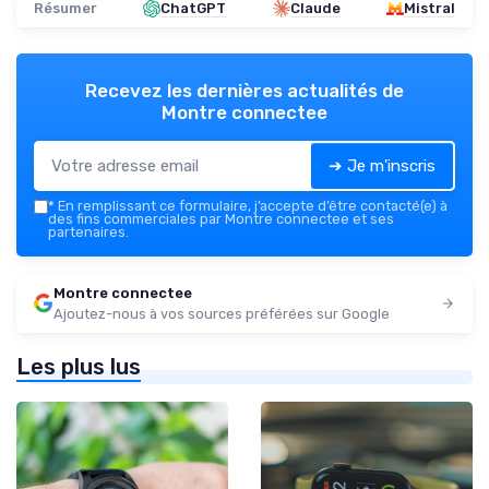
Résumer
ChatGPT
Claude
Mistral
Recevez les dernières actualités de
Montre connectee
➔ Je m'inscris
*
En remplissant ce formulaire, j’accepte d’être contacté(e) à
des fins commerciales par Montre connectee et ses
partenaires.
Montre connectee
Ajoutez-nous à vos sources préférées sur Google
Les plus lus