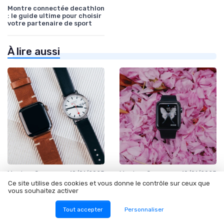
Montre connectée decathlon
: le guide ultime pour choisir
votre partenaire de sport
À lire aussi
•
•
Montres Connectées pour Enfants
10/01/2025
Montres Connectées pour le Sport
10/01/2025
Ce site utilise des cookies et vous donne le contrôle sur ceux que
L'essentiel à savoir sur la
Les montres sportifs, des
vous souhaitez activer
montre gps enfant pour la
complices de chaque instant
sécurité et le divertissement
pour les athlètes
Tout accepter
Personnaliser