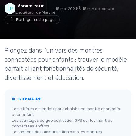
Léonard Petit
15 mai 2024
15 min de lecture
Enquêteur de Marché
Partager cette page
Plongez dans l'univers des montres
connectées pour enfants : trouver le modèle
parfait alliant fonctionnalités de sécurité,
divertissement et éducation.
SOMMAIRE
Les critères essentiels pour choisir une montre connectée
pour enfant
Les avantages de géolocalisation GPS sur les montres
connectées enfants
Les options de communication dans les montres