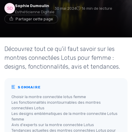
Sophie Dumoulin
30 mai 2024
16 min de lecture
Esthéticienne Digitale
Partager cette page
Découvrez tout ce qu'il faut savoir sur les
montres connectées Lotus pour femme :
designs, fonctionnalités, avis et tendances.
SOMMAIRE
Choisir la montre connectée lotus femme
Les fonctionnalités incontournables des montres
connectées Lotus
Les designs emblématiques de la montre connectée Lotus
femme
Avis d'experts sur la montre connectée Lotus
Tendances actuelles des montres connectées Lotus pour