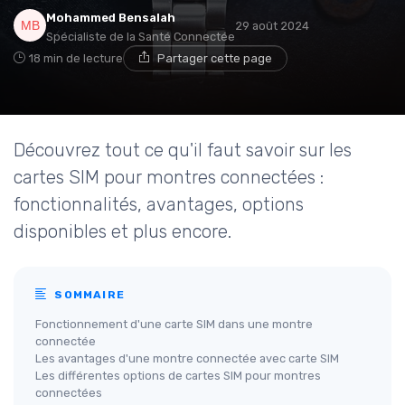
Mohammed Bensalah
29 août 2024
Spécialiste de la Santé Connectée
18 min de lecture
Partager cette page
Découvrez tout ce qu'il faut savoir sur les
cartes SIM pour montres connectées :
fonctionnalités, avantages, options
disponibles et plus encore.
SOMMAIRE
Fonctionnement d'une carte SIM dans une montre
connectée
Les avantages d'une montre connectée avec carte SIM
Les différentes options de cartes SIM pour montres
connectées