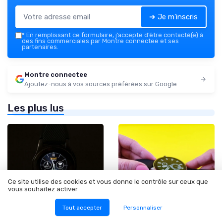
➔ Je m'inscris
*
En remplissant ce formulaire, j’accepte d’être contacté(e) à
des fins commerciales par Montre connectee et ses
partenaires.
Montre connectee
Ajoutez-nous à vos sources préférées sur Google
Les plus lus
Ce site utilise des cookies et vous donne le contrôle sur ceux que
vous souhaitez activer
Tout accepter
Personnaliser