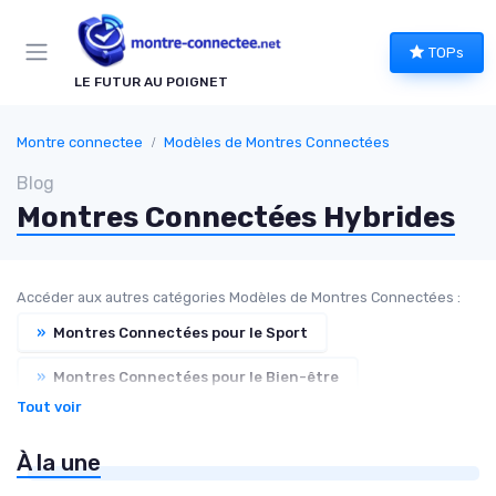
Panneau de gestion des cookies
TOPs
LE FUTUR AU POIGNET
Montre connectee
Modèles de Montres Connectées
Blog
Montres Connectées Hybrides
Accéder aux autres catégories Modèles de Montres Connectées :
»
Montres Connectées pour le Sport
»
Montres Connectées pour le Bien-être
Tout voir
»
Montres Connectées pour Enfants
À la une
»
Montres Connectées de Luxe