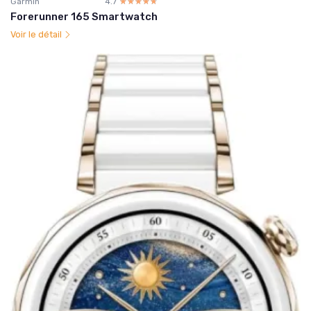
Garmin
4.7
☆☆☆☆☆
★★★★★
Forerunner 165 Smartwatch
Voir le détail