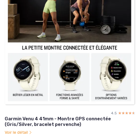
4.5
☆☆☆☆☆
★★★★★
Garmin Venu 4 41mm - Montre GPS connectée
(Gris/Silver, bracelet pervenche)
Voir le détail