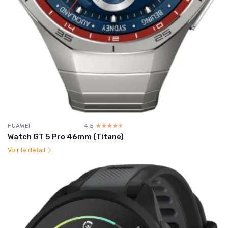
HUAWEI
4.5
☆☆☆☆☆
★★★★★
Watch GT 5 Pro 46mm (Titane)
Voir le détail