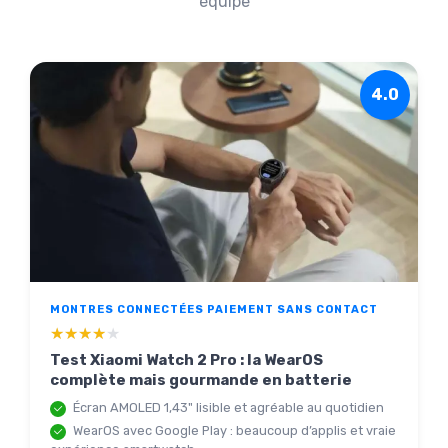
équipe
4.0
MONTRES CONNECTÉES PAIEMENT SANS CONTACT
★★★★★
★★★★★
Test Xiaomi Watch 2 Pro : la WearOS
complète mais gourmande en batterie
Écran AMOLED 1,43" lisible et agréable au quotidien
WearOS avec Google Play : beaucoup d’applis et vraie