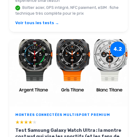
expérience smartwatch
Boîtier acier, GPS intégré, NFC paiement, eSIM : fiche
technique très complète pour le prix
Voir tous les tests →
4.2
MONTRES CONNECTÉES MULTISPORT PREMIUM
★★★★★
★★★★★
Test Samsung Galaxy Watch Ultra : la montre
costaud qui vise les sportifs (et les fans de