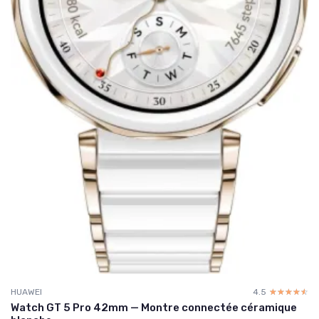
HUAWEI
4.5
☆☆☆☆☆
★★★★★
Watch GT 5 Pro 42mm — Montre connectée céramique