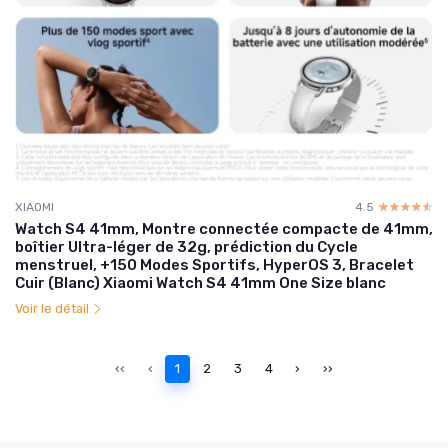
XIAOMI
4.5
☆☆☆☆☆
★★★★★
Watch S4 41mm, Montre connectée compacte de 41mm,
boîtier Ultra-léger de 32g, prédiction du Cycle
menstruel, +150 Modes Sportifs, HyperOS 3, Bracelet
Cuir (Blanc) Xiaomi Watch S4 41mm One Size blanc
Voir le détail
‹‹
‹
1
2
3
4
›
››