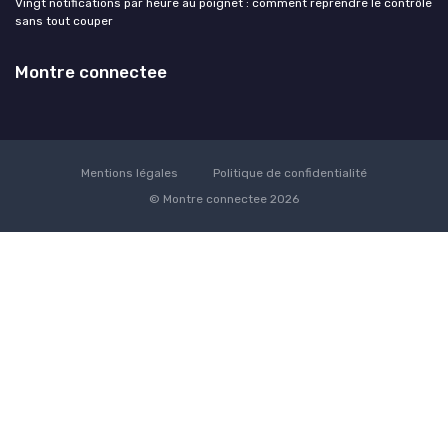
Vingt notifications par heure au poignet : comment reprendre le contrôle
sans tout couper
Montre connectee
Mentions légales
Politique de confidentialité
© Montre connectee 2026