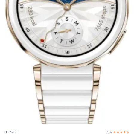
HUAWEI
4.6
☆☆☆☆☆
★★★★★