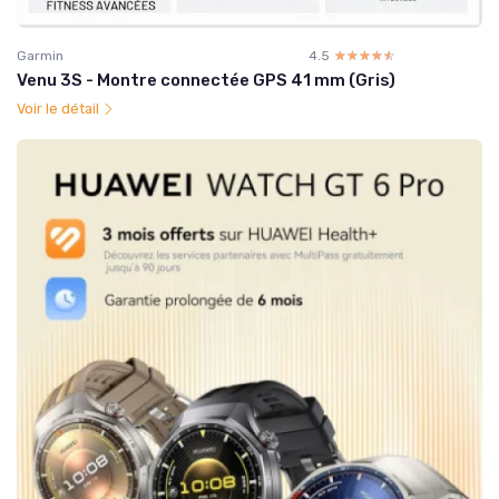
Garmin
4.5
☆☆☆☆☆
★★★★★
Venu 3S - Montre connectée GPS 41 mm (Gris)
Voir le détail