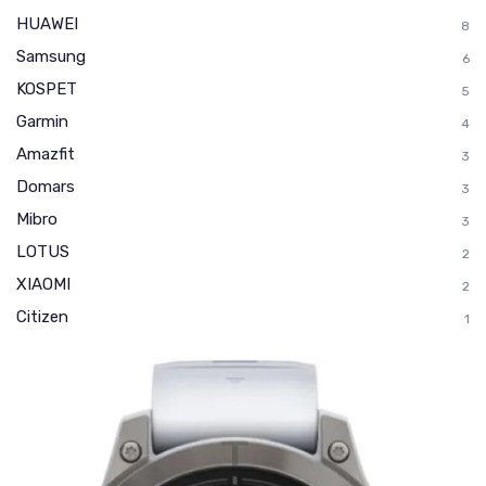
HUAWEI
8
Samsung
6
KOSPET
5
Garmin
4
Amazfit
3
Domars
3
Mibro
3
LOTUS
2
XIAOMI
2
Citizen
1