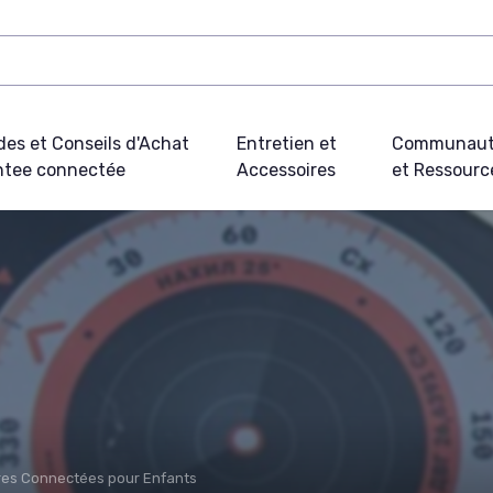
des et Conseils d'Achat
Entretien et
Communau
tee connectée
Accessoires
et Ressourc
es Connectées pour Enfants