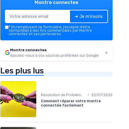
Montre connectee
➔ Je m'inscris
*
En remplissant ce formulaire, j’accepte d’être
contacté(e) à des fins commerciales par Montre
connectee et ses partenaires.
Montre connectee
Ajoutez-nous à vos sources préférées sur Google
Les plus lus
•
Résolution de Problèmes Techniques
22/07/2025
Comment réparer votre montre
connectée facilement