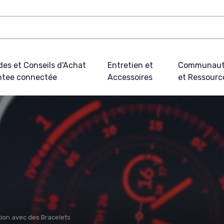
des et Conseils d'Achat
Entretien et
Communau
tee connectée
Accessoires
et Ressourc
ion avec des Bracelets