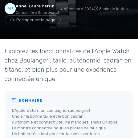
Anne-Laure Perrin
4 décembre 2024
8 min de lecture
Conseillère Smartwatch
Partager cette page
Explorez les fonctionnalités de l'Apple Watch
chez Boulanger : taille, autonomie, cadran en
titane, et bien plus pour une expérience
connectée unique.
SOMMAIRE
L'Apple Watch : un compagnon au poignet
Choisir la bonne taille et le bon cadran
Autonomie et connectivité : ne manquez jamais un appel
La montre connectée pour les pilotes de musique
Un boîtier résistant pour toutes vos aventures