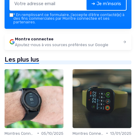
➔ Je m'inscris
*
En remplissant ce formulaire, j’accepte d’être contacté(e) à
des fins commerciales par Montre connectee et ses
partenaires.
Montre connectee
Ajoutez-nous à vos sources préférées sur Google
Les plus lus
•
•
Montres Connectées pour Enfants
05/10/2025
Montres Connectées de Luxe
13/01/2025