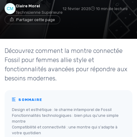
Claire Morel
12 février 2025
10 min de lecture
Technicienne Supérieure
Partager cette page
Découvrez comment la montre connectée
Fossil pour femmes allie style et
fonctionnalités avancées pour répondre aux
besoins modernes.
SOMMAIRE
Design et esthétique : le charme intemporel de Fossil
Fonctionnalités technologiques : bien plus qu'une simple
montre
Compatibilité et connectivité : une montre qui s'adapte à
votre quotidien