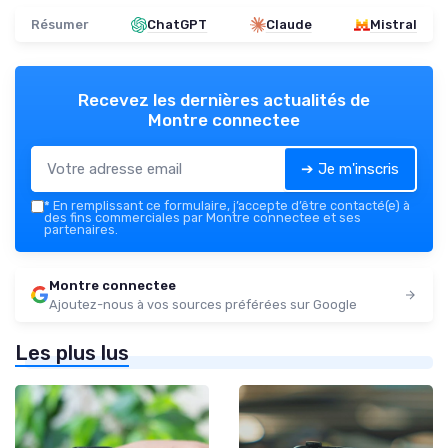
Résumer
ChatGPT
Claude
Mistral
Recevez les dernières actualités de
Montre connectee
➔ Je m'inscris
*
En remplissant ce formulaire, j’accepte d’être contacté(e) à
des fins commerciales par Montre connectee et ses
partenaires.
Montre connectee
Ajoutez-nous à vos sources préférées sur Google
Les plus lus