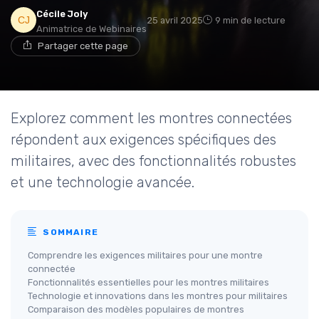
Cécile Joly
25 avril 2025
9 min de lecture
Animatrice de Webinaires
Partager cette page
Explorez comment les montres connectées
répondent aux exigences spécifiques des
militaires, avec des fonctionnalités robustes
et une technologie avancée.
SOMMAIRE
Comprendre les exigences militaires pour une montre
connectée
Fonctionnalités essentielles pour les montres militaires
Technologie et innovations dans les montres pour militaires
Comparaison des modèles populaires de montres