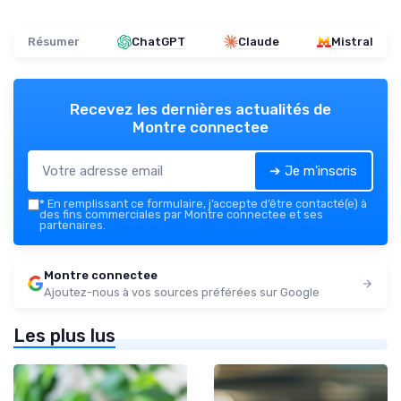
Résumer
ChatGPT
Claude
Mistral
Recevez les dernières actualités de
Montre connectee
➔ Je m'inscris
*
En remplissant ce formulaire, j’accepte d’être contacté(e) à
des fins commerciales par Montre connectee et ses
partenaires.
Montre connectee
Ajoutez-nous à vos sources préférées sur Google
Les plus lus