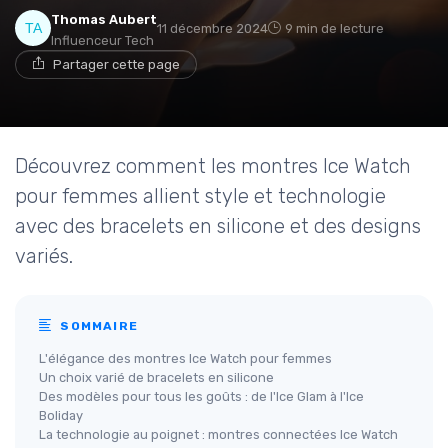
Thomas Aubert
11 décembre 2024
9 min de lecture
Influenceur Tech
Partager cette page
Découvrez comment les montres Ice Watch
pour femmes allient style et technologie
avec des bracelets en silicone et des designs
variés.
SOMMAIRE
L'élégance des montres Ice Watch pour femmes
Un choix varié de bracelets en silicone
Des modèles pour tous les goûts : de l'Ice Glam à l'Ice
Boliday
La technologie au poignet : montres connectées Ice Watch