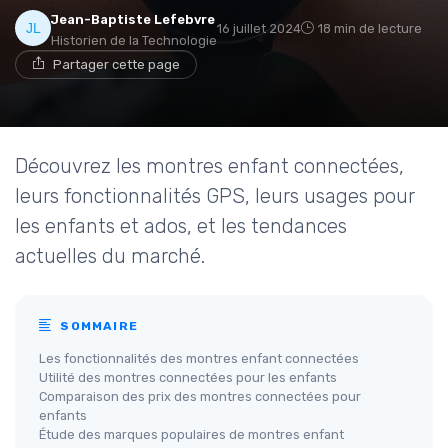
Jean-Baptiste Lefebvre
16 juillet 2024
18 min de lecture
Historien de la Technologie
Partager cette page
Découvrez les montres enfant connectées,
leurs fonctionnalités GPS, leurs usages pour
les enfants et ados, et les tendances
actuelles du marché.
SOMMAIRE
Les fonctionnalités des montres enfant connectées
Utilité des montres connectées pour les enfants
Comparaison des prix des montres connectées pour
enfants
Étude des marques populaires de montres enfant