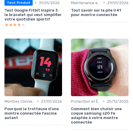
•
•
31/01/2026
Maintenance et Mises à Jour
29/01/2026
Test Produit
Test Google Fitbit Inspire 3 :
Tout savoir sur la pile lr41
le bracelet qui veut simplifier
pour montre connectée
votre quotidien sportif
★★★★★
★★★★★
•
•
Montres Connectées de Luxe
27/01/2026
Protection et Étuis
25/12/2025
Pourquoi la trotteuse d’une
Comment bien choisir une
montre connectée fascine
coque samsung s20 fe
autant
adaptée à votre montre
connectée