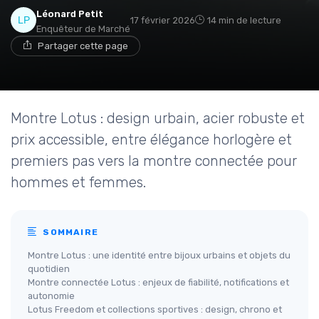
Léonard Petit
17 février 2026
14 min de lecture
Enquêteur de Marché
Partager cette page
Montre Lotus : design urbain, acier robuste et
prix accessible, entre élégance horlogère et
premiers pas vers la montre connectée pour
hommes et femmes.
SOMMAIRE
Montre Lotus : une identité entre bijoux urbains et objets du
quotidien
Montre connectée Lotus : enjeux de fiabilité, notifications et
autonomie
Lotus Freedom et collections sportives : design, chrono et