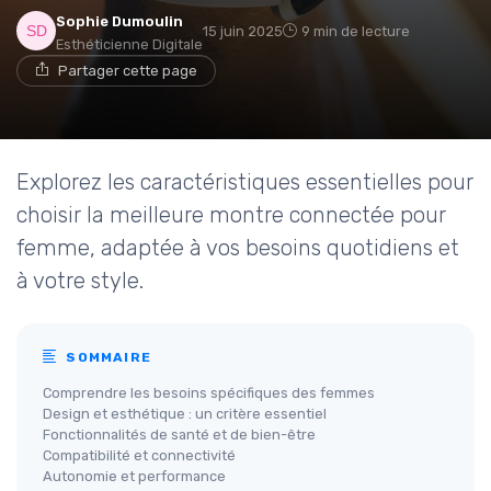
Sophie Dumoulin
15 juin 2025
9 min de lecture
Esthéticienne Digitale
Partager cette page
Explorez les caractéristiques essentielles pour
choisir la meilleure montre connectée pour
femme, adaptée à vos besoins quotidiens et
à votre style.
SOMMAIRE
Comprendre les besoins spécifiques des femmes
Design et esthétique : un critère essentiel
Fonctionnalités de santé et de bien-être
Compatibilité et connectivité
Autonomie et performance