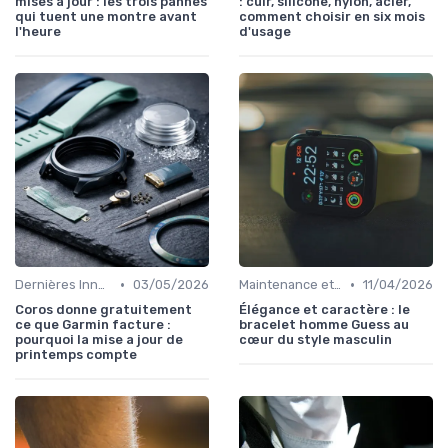
mises a jour : les trois pannes
: cuir, silicone, nylon, acier,
qui tuent une montre avant
comment choisir en six mois
l'heure
d'usage
•
•
Dernières Innovations
03/05/2026
Maintenance et Mises à Jour
11/04/2026
Coros donne gratuitement
Élégance et caractère : le
ce que Garmin facture :
bracelet homme Guess au
pourquoi la mise a jour de
cœur du style masculin
printemps compte