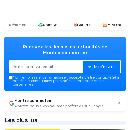
Résumer
ChatGPT
Claude
Mistral
Recevez les dernières actualités de
Montre connectee
➔ Je m'inscris
*
En remplissant ce formulaire, j’accepte d’être contacté(e) à
des fins commerciales par Montre connectee et ses
partenaires.
Montre connectee
Ajoutez-nous à vos sources préférées sur Google
Les plus lus