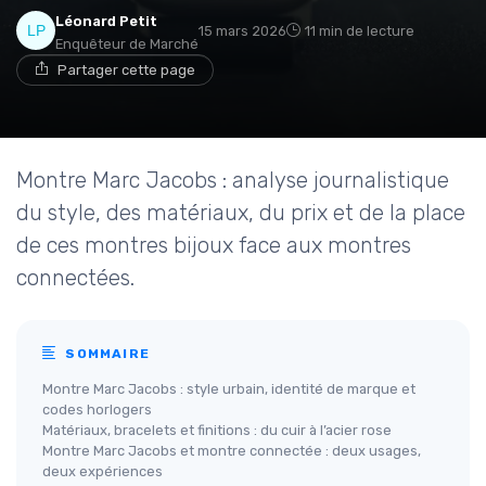
Léonard Petit
15 mars 2026
11 min de lecture
Enquêteur de Marché
Partager cette page
Montre Marc Jacobs : analyse journalistique
du style, des matériaux, du prix et de la place
de ces montres bijoux face aux montres
connectées.
SOMMAIRE
Montre Marc Jacobs : style urbain, identité de marque et
codes horlogers
Matériaux, bracelets et finitions : du cuir à l’acier rose
Montre Marc Jacobs et montre connectée : deux usages,
deux expériences