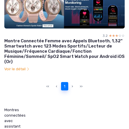
3.2
☆☆☆☆☆
★★★★★
Montre Connectée Femme avec Appels Bluetooth, 1,32''
Smartwatch avec 123 Modes Sportifs/Lecteur de
Musique/Fréquence Cardiaque/Fonction
Féminine/Sommeil/ SpO2 Smart Watch pour Android iOS
(Or)
Voir le détail
‹‹
‹
1
›
››
Montres
connectées
avec
assistant