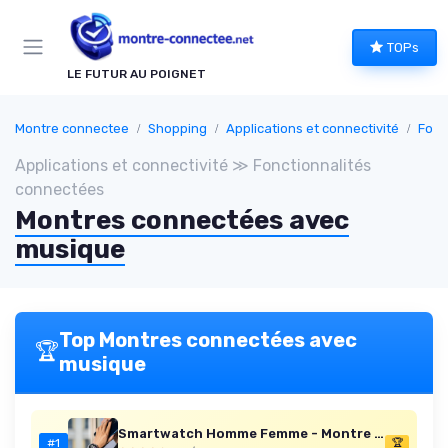
Panneau de gestion des cookies
TOPs
LE FUTUR AU POIGNET
Montre connectee
Shopping
Applications et connectivité
Fonc
Applications et connectivité ≫ Fonctionnalités
connectées
Montres connectées avec
musique
Top Montres connectées avec
🏆
musique
Smartwatch Homme Femme - Montre Connectée Unisexe Bracelet Silicone - Étanche IP65 - Commande Vocale IA, Musique, Podomètre, Calories, Suivi du Sommeil Naya Lite - Smartime 2nd Gen (Blanc)
#1
🏆