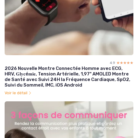
4.9
☆☆☆☆☆
★★★★★
2026 Nouvelle Montre Connectée Homme avec ECG,
HRV, 𝐆𝐥𝐲𝐜é𝐦𝐢𝐞, Tension Artérielle, 1,97" AMOLED Montre
de Santé avec Suivi 24H la Fréquence Cardiaque, SpO2,
Suivi du Sommeil, IMC, iOS Android
Voir le détail