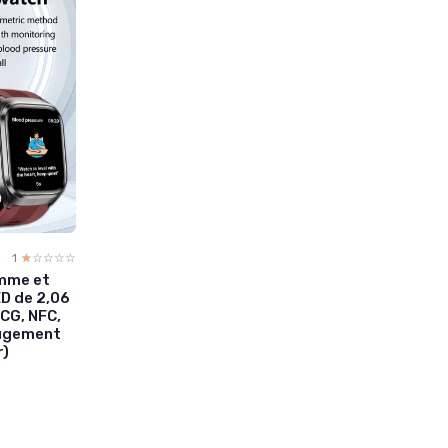
1
☆☆☆☆☆
★★★★★
omme et
D de 2,06
CG, NFC,
jugement
r)