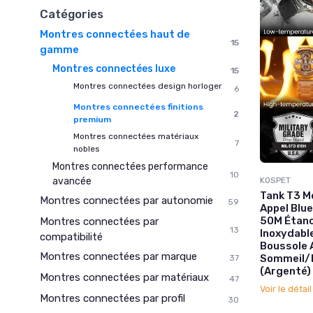
Catégories
Montres connectées haut de
15
gamme
Montres connectées luxe
15
Montres connectées design horloger
6
Montres connectées finitions
2
premium
Montres connectées matériaux
7
nobles
Montres connectées performance
10
KOSPET
avancée
Tank T3 
Montres connectées par autonomie
59
Appel Blu
50M Étanch
Montres connectées par
13
Inoxydabl
compatibilité
Boussole 
Montres connectées par marque
Sommeil/
37
(Argenté)
Montres connectées par matériaux
47
Voir le détai
Montres connectées par profil
30