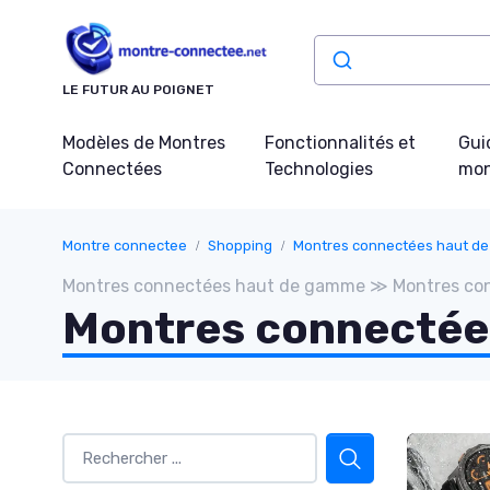
Panneau de gestion des cookies
LE FUTUR AU POIGNET
Modèles de Montres
Fonctionnalités et
Gui
Connectées
Technologies
mon
Montre connectee
Shopping
Montres connectées haut d
Montres connectées haut de gamme ≫ Montres con
Montres connectées