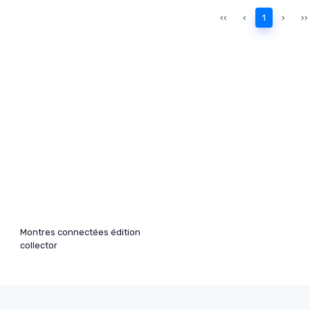
‹‹
‹
1
›
››
Montres connectées édition
collector