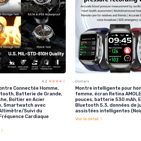
4.2
☆☆☆☆☆
★★★★★
Domars
Montre Connectée Homme,
Montre intelligente pour h
etooth, Batterie de Grande,
femme, écran Retina AMOLE
e, Boîtier en Acier
pouces, batterie 530 mAh, E
e, Smartwatch avec
Bluetooth 5.3, données de 
Altimètre/Suivi du
assistées intelligentes (Noi
Fréquence Cardiaque
Voir le détail
l