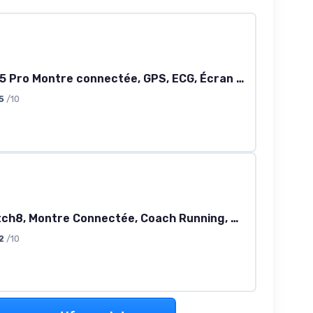
Watch FIT 5 Pro Montre connectée, GPS, ECG, Écran AMOLED de 1,92'', Verre Saphir, Grande autonomie, Résistance à l'eau 5 ATM, NFC, Suivi Sportif & santé, Fonctionne avec iOS & Android, Noir FIT 5 Pro Seule Noir
5
/10
Galaxy Watch8, Montre Connectée, Coach Running, Coach Sommeil, Galaxy AI, Bluetooth, 40mm, Argent, Chargeur Secteur Rapide 25W Inclus, Version FR Bluetooth 40mm Argent
2
/10