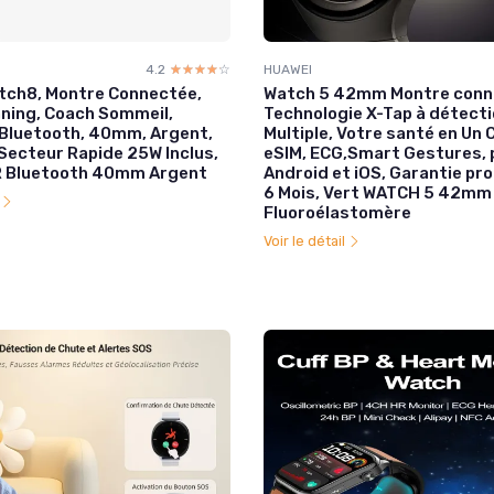
4.2
☆☆☆☆☆
★★★★★
HUAWEI
tch8, Montre Connectée,
Watch 5 42mm Montre conn
ning, Coach Sommeil,
Technologie X-Tap à détect
, Bluetooth, 40mm, Argent,
Multiple, Votre santé en Un C
Secteur Rapide 25W Inclus,
eSIM, ECG,Smart Gestures, 
R Bluetooth 40mm Argent
Android et iOS, Garantie pr
6 Mois, Vert WATCH 5 42mm
l
Fluoroélastomère
Voir le détail