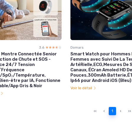
3.6
☆☆☆☆☆
★★★★★
Domars
- Montre Connectée Senior
Smart Watch pour Hommes 
ction de Chute et SOS -
Femmes avec Suivi De La Te
nce 24/7 Tension
ArtéRielle,ECG,Mesures De 
e/Fréquence
Canaux, ÉCran Amoled HD De
e/SpO₂/Température,
Pouces,300mAh Batterie,É
ien-être par IA, Fonctionne
Ip66 pour Android iOS (Bleu)
ble/App Gris & Noir
Voir le détail
l
‹‹
‹
1
›
››