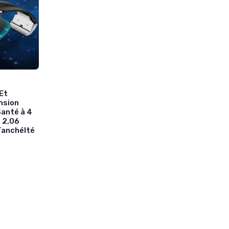
Et
nsion
Santé à 4
 2,06
TanchéIté