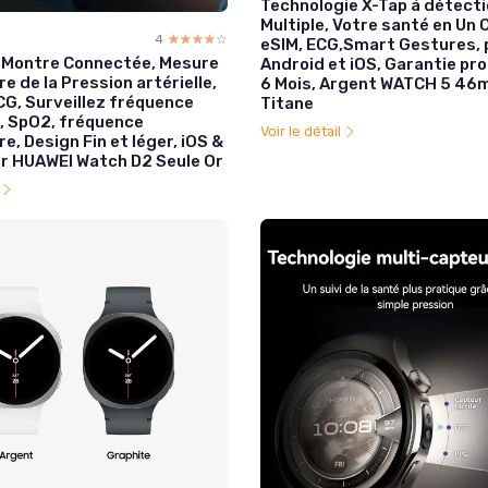
Technologie X-Tap à détect
Multiple, Votre santé en Un C
4
☆☆☆☆☆
★★★★★
eSIM, ECG,Smart Gestures, 
 Montre Connectée, Mesure
Android et iOS, Garantie pr
e de la Pression artérielle,
6 Mois, Argent WATCH 5 46
CG, Surveillez fréquence
Titane
, SpO2, fréquence
Voir le détail
re, Design Fin et léger, iOS &
Or HUAWEI Watch D2 Seule Or
l