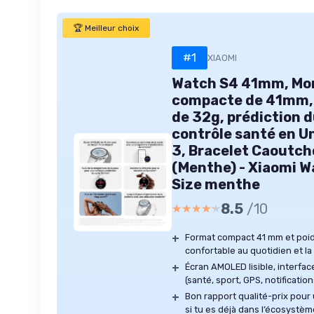
🏆 Meilleur choix
#1
XIAOMI
Watch S4 41mm, Mo
compacte de 41mm, b
de 32g, prédiction 
contrôle santé en U
3, Bracelet Caoutch
(Menthe) - Xiaomi 
Size menthe
8.5
/10
★★★★★
★★★★★
+
Format compact 41 mm et poid
confortable au quotidien et la
+
Écran AMOLED lisible, interfac
(santé, sport, GPS, notification
+
Bon rapport qualité-prix pour
si tu es déjà dans l’écosystèm