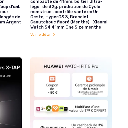
ion
compacte de 41mm, boîtier Ultra-
oup d'œil,
léger de 32g, prédiction du Cycle
pour
menstruel, contrôle santé en Un
olongée de
Geste, HyperOS 3, Bracelet
mm Argent
Caoutchouc fluoré (Menthe) - Xiaomi
Watch S4 41mm One Size menthe
Voir le détail