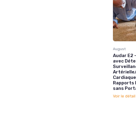
August
Audar E2 
avec Déte
Surveilla
Artériell
Cardiaqu
Rapports B
sans Porta
Voir le détai