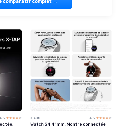
le comparatif complet →
4.5
☆☆☆☆☆
★★★★★
XIAOMI
4.5
☆☆☆☆☆
★★★★★
ectée,
Watch S4 41mm, Montre connectée