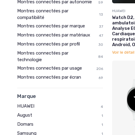
Montres connectées par autonomie
59
Montres connectées par
HUAWEI
13
compatibilité
Watch D2,
ambulatoir
Montres connectées par marque
37
Analyse E
Cardiaque
Montres connectées par matériaux
47
respiratoi
Montres connectées par profil
Android, 
30
Voir le détai
Montres connectées par
84
technologie
Montres connectées par usage
206
Montres connectées par écran
69
Marque
HUAWEI
4
August
1
Domars
1
Samsung
1