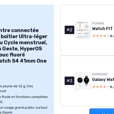
HUAWEI
ntre connectée
#2
oîtier Ultra-léger
★★★★★
★★★★★
8.
du Cycle menstruel,
n Geste, HyperOS
ouc fluoré
Watch S4 41mm One
SAMSUNG
#3
s plume de 32 g, très
★★★★★
★★★★★
8.
 nuit
e fluide et fonctions complètes
s)
 un usage grand public, surtout
e Xiaomi