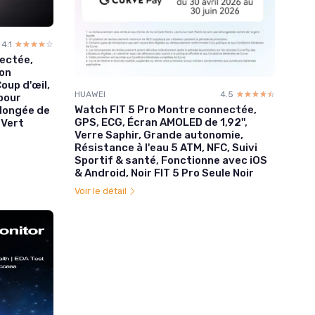
4.1
☆☆☆☆☆
★★★★★
ectée,
ion
oup d'œil,
HUAWEI
4.5
☆☆☆☆☆
★★★★★
pour
Watch FIT 5 Pro Montre connectée,
olongée de
GPS, ECG, Écran AMOLED de 1,92'',
 Vert
Verre Saphir, Grande autonomie,
Résistance à l'eau 5 ATM, NFC, Suivi
Sportif & santé, Fonctionne avec iOS
& Android, Noir FIT 5 Pro Seule Noir
Voir le détail