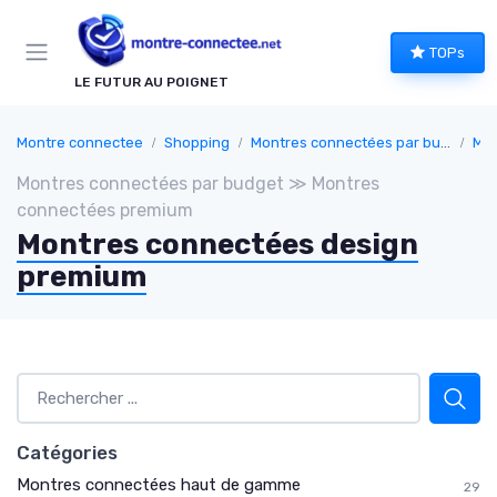
Panneau de gestion des cookies
TOPs
LE FUTUR AU POIGNET
Montre connectee
Shopping
Montres connectées par budget
Mon
Montres connectées par budget ≫ Montres
connectées premium
Montres connectées design
premium
Catégories
Montres connectées haut de gamme
29