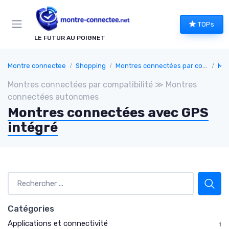
Panneau de gestion des cookies
TOPs
LE FUTUR AU POIGNET
Montre connectee
Shopping
Montres connectées par compatibilité
Mon
Montres connectées par compatibilité ≫ Montres
connectées autonomes
Montres connectées avec GPS
intégré
Catégories
Applications et connectivité
1