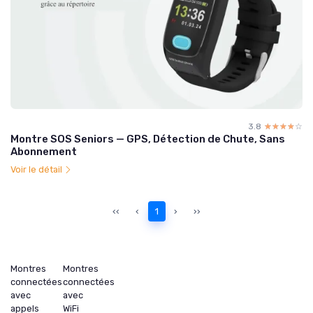
3.8
☆☆☆☆☆
★★★★★
Montre SOS Seniors — GPS, Détection de Chute, Sans
Abonnement
Voir le détail
‹‹
‹
1
›
››
Montres
Montres
connectées
connectées
avec
avec
appels
WiFi