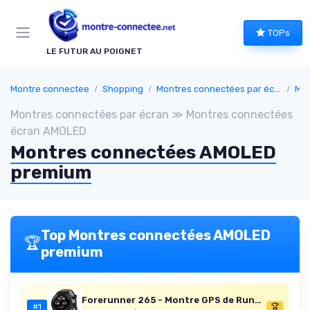
Panneau de gestion des cookies
TOPs
LE FUTUR AU POIGNET
Montre connectee
Shopping
Montres connectées par écran
Mon
Montres connectées par écran ≫ Montres connectées
écran AMOLED
Montres connectées AMOLED
premium
Top Montres connectées AMOLED
🏆
premium
Forerunner 265 - Montre GPS de Running avec écran AMOLED - Noire avec Bracelet en Silicone Noir/Gris - Boîtier 46 mm 46 mm Noir
#1
🏆