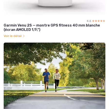
4.6
☆☆☆☆☆
★★★★★
Garmin Venu 2S — montre GPS fitness 40 mm blanche
(écran AMOLED 1,1\")
Voir le détail