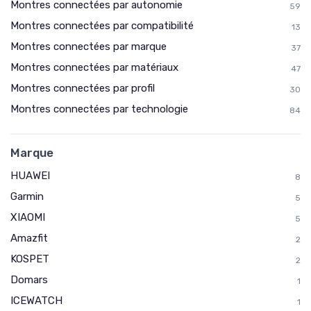
Montres connectées par autonomie
59
Montres connectées par compatibilité
13
Montres connectées par marque
37
Montres connectées par matériaux
47
Montres connectées par profil
30
Montres connectées par technologie
84
Marque
HUAWEI
8
Garmin
5
XIAOMI
5
Amazfit
2
KOSPET
2
Domars
1
ICEWATCH
1