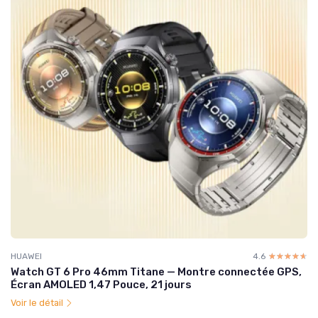
HUAWEI
4.6
☆☆☆☆☆
★★★★★
Watch GT 6 Pro 46mm Titane — Montre connectée GPS,
Écran AMOLED 1,47 Pouce, 21 jours
Voir le détail