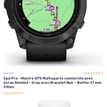
Garmin
4.6
☆☆☆☆☆
★★★★★
Epix Pro - Montre GPS Multisports connectée avec
écran Amoled – Gray avec Bracelet Noir – Boîtier 51 mm
51mm
Voir le détail