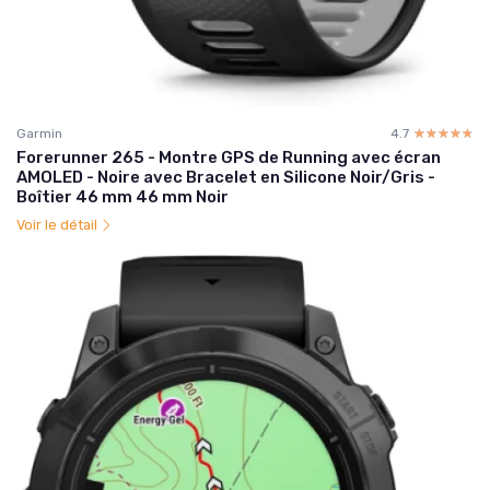
Garmin
4.7
☆☆☆☆☆
★★★★★
Forerunner 265 - Montre GPS de Running avec écran
AMOLED - Noire avec Bracelet en Silicone Noir/Gris -
Boîtier 46 mm 46 mm Noir
Voir le détail