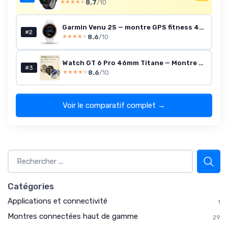
8.7
/10
★★★★★
★★★★★
Garmin Venu 2S — montre GPS fitness 40 mm blanche (écran AMOLED 1,1\")
#2
8.6
/10
★★★★★
★★★★★
Watch GT 6 Pro 46mm Titane — Montre connectée GPS, Écran AMOLED 1,47 Pouce, 21 jours
#3
8.6
/10
★★★★★
★★★★★
Voir le comparatif complet →
Catégories
Applications et connectivité
1
Montres connectées haut de gamme
29