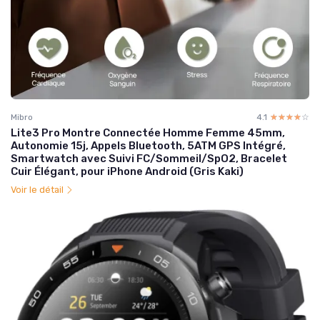
Mibro
4.1
☆☆☆☆☆
★★★★★
Lite3 Pro Montre Connectée Homme Femme 45mm,
Autonomie 15j, Appels Bluetooth, 5ATM GPS Intégré,
Smartwatch avec Suivi FC/Sommeil/SpO2, Bracelet
Cuir Élégant, pour iPhone Android (Gris Kaki)
Voir le détail