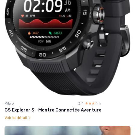
Mibro
3.4
☆☆☆☆☆
★★★★★
GS Explorer S - Montre Connectée Aventure
Voir le détail