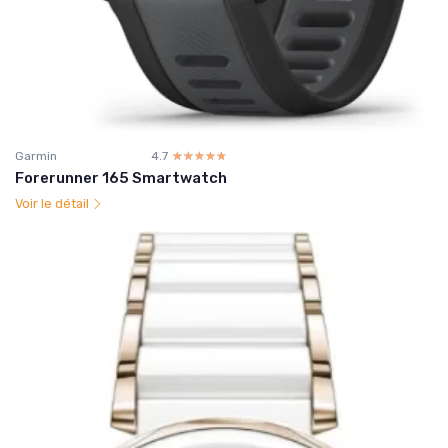
Garmin
4.7
☆☆☆☆☆
★★★★★
Forerunner 165 Smartwatch
Voir le détail