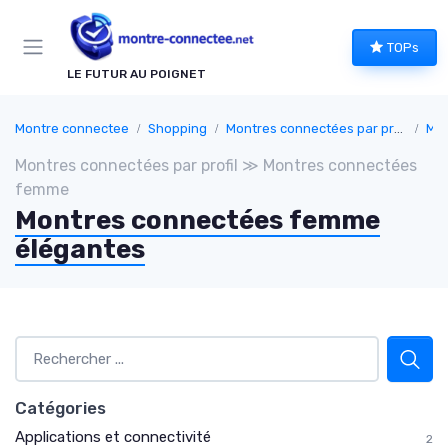
Panneau de gestion des cookies
TOPs
LE FUTUR AU POIGNET
Montre connectee
Shopping
Montres connectées par profil
Mon
Montres connectées par profil ≫ Montres connectées
femme
Montres connectées femme
élégantes
Catégories
Applications et connectivité
2