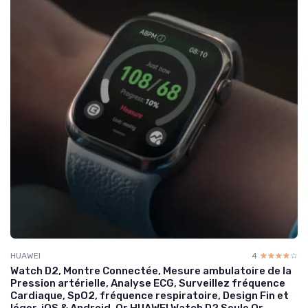
HUAWEI
4
☆☆☆☆☆
★★★★★
Watch D2, Montre Connectée, Mesure ambulatoire de la
Pression artérielle, Analyse ECG, Surveillez fréquence
Cardiaque, SpO2, fréquence respiratoire, Design Fin et
léger, iOS & Android, Or HUAWEI Watch D2 Seule Or