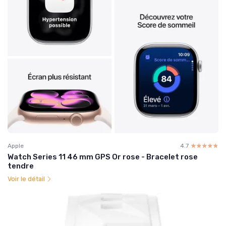
Apple
4.7
☆☆☆☆☆
★★★★★
Watch Series 11 46 mm GPS Or rose - Bracelet rose
tendre
Voir le détail