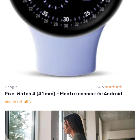
Google
4.6
☆☆☆☆☆
★★★★★
Pixel Watch 4 (41 mm) – Montre connectée Android
Voir le détail