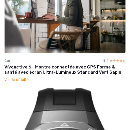
Garmin
4.4
☆☆☆☆☆
★★★★★
Vívoactive 6 - Montre connectée avec GPS Forme &
santé avec écran Ultra-Lumineux Standard Vert Sapin
Voir le détail