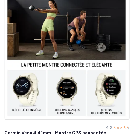
4.5
☆☆☆☆☆
★★★★★
Garmin Venu 4 41mm - Montre GPS connectée