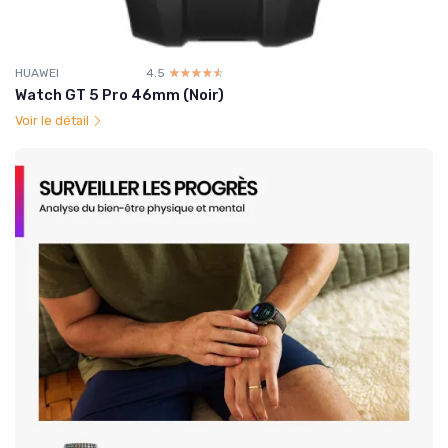
HUAWEI
4.5
☆☆☆☆☆
★★★★★
Watch GT 5 Pro 46mm (Noir)
Voir le détail