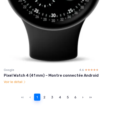
Google
4.6
☆☆☆☆☆
★★★★★
Pixel Watch 4 (41 mm) – Montre connectée Android
Voir le détail
‹‹
‹
1
2
3
4
5
6
›
››