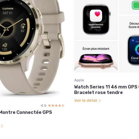
Apple
Watch Series 11 46 mm GPS 
Bracelet rose tendre
Voir le détail
4.5
☆☆☆☆☆
★★★★★
 Montre Connectée GPS
l