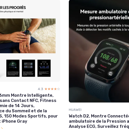
4.3
☆☆☆☆☆
★★★★★
6mm Montre Intelligente,
sans Contact NFC, Fitness
mie de 14 Jours,
HUAWEI
ce du Sommeil et de la
Watch D2, Montre Connecté
S, 150 Modes Sportifs, pour
ambulatoire de la Pression a
t iPhone Gray
Analyse ECG, Surveillez fré
l