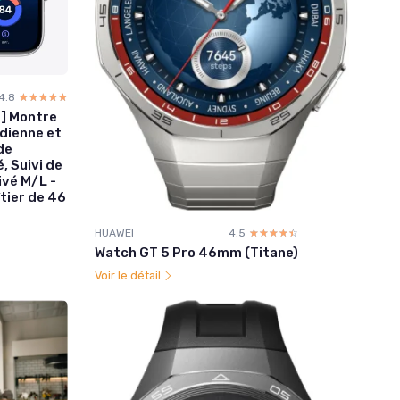
4.8
☆☆☆☆☆
★★★★★
] Montre
dienne et
de
, Suivi de
ivé M/L -
tier de 46
HUAWEI
4.5
☆☆☆☆☆
★★★★★
Watch GT 5 Pro 46mm (Titane)
Voir le détail