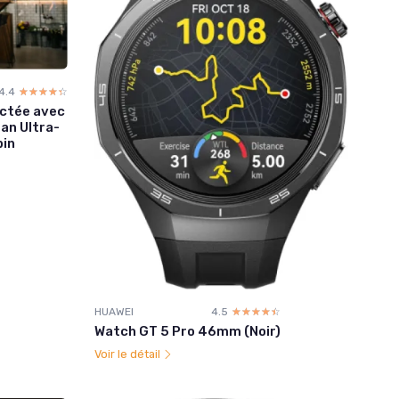
4.4
☆☆☆☆☆
★★★★★
ectée avec
an Ultra-
pin
HUAWEI
4.5
☆☆☆☆☆
★★★★★
Watch GT 5 Pro 46mm (Noir)
Voir le détail