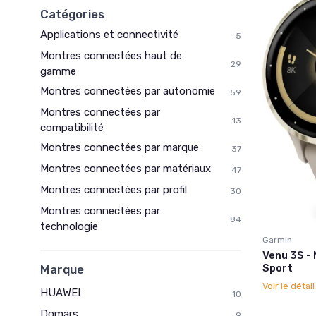
Catégories
Applications et connectivité
5
Montres connectées haut de
29
gamme
Montres connectées par autonomie
59
Montres connectées par
13
compatibilité
Montres connectées par marque
37
Montres connectées par matériaux
47
Montres connectées par profil
30
Montres connectées par
84
technologie
Garmin
Venu 3S -
Sport
Marque
Voir le détai
HUAWEI
10
Domars
9