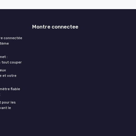
Montre connectee
re connectée
stème
net :
 tout couper
ieux
 et votre
ètre fiable
t
 pour les
vant le