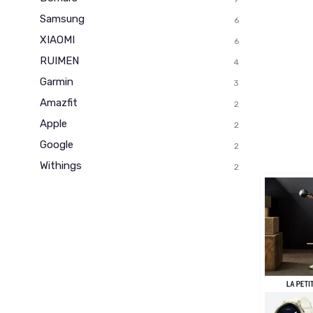
Samsung
6
XIAOMI
6
RUIMEN
4
Garmin
3
Amazfit
2
Apple
2
Google
2
Withings
2