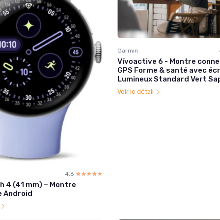
Garmin
Vívoactive 6 - Montre conn
GPS Forme & santé avec écr
Lumineux Standard Vert Sa
Voir le détail
4.6
☆☆☆☆☆
★★★★★
ch 4 (41 mm) – Montre
 Android
l