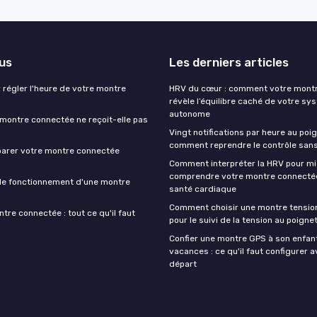
lus
Les derniers articles
 régler l'heure de votre montre
HRV du cœur : comment votre mont
révèle l’équilibre caché de votre sy
autonome
montre connectée ne reçoit-elle pas
Vingt notifications par heure au poig
comment reprendre le contrôle sans
arer votre montre connectée
Comment interpréter la HRV pour m
comprendre votre montre connectée
le fonctionnement d'une montre
santé cardiaque
Comment choisir une montre tensiom
re connectée : tout ce qu'il faut
pour le suivi de la tension au poigne
Confier une montre GPS à son enfant
vacances : ce qu'il faut configurer a
départ