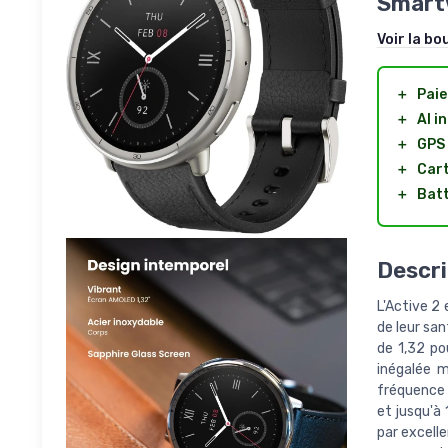
Smart
Voir la bo
＋
Pai
＋
AI i
＋
GPS
＋
Cart
＋
Batt
Descri
L'Active 2
de leur san
de 1,32 po
inégalée m
fréquence 
et jusqu'à
par excelle