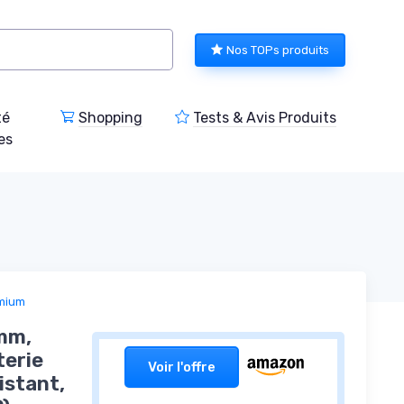
Nos TOPs produits
té
Shopping
Tests & Avis Produits
es
emium
mm,
terie
Voir l'offre
istant,