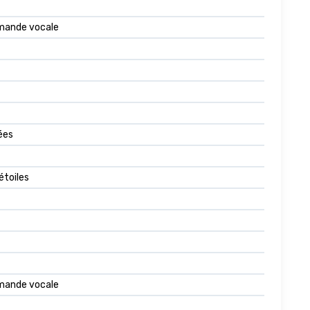
mande vocale
ées
étoiles
mande vocale