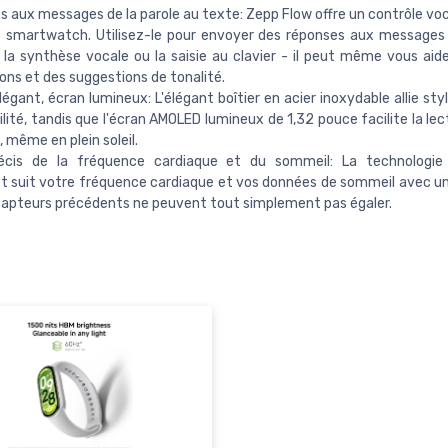
 aux messages de la parole au texte: Zepp Flow offre un contrôle vo
e smartwatch. Utilisez-le pour envoyer des réponses aux messages
t la synthèse vocale ou la saisie au clavier - il peut même vous aid
ons et des suggestions de tonalité.
légant, écran lumineux: L'élégant boîtier en acier inoxydable allie sty
ilité, tandis que l'écran AMOLED lumineux de 1,32 pouce facilite la le
 même en plein soleil.
récis de la fréquence cardiaque et du sommeil: La technologie 
t suit votre fréquence cardiaque et vos données de sommeil avec un
capteurs précédents ne peuvent tout simplement pas égaler.