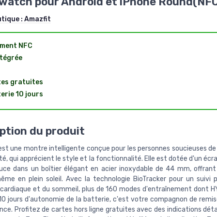
watch pour Android et iPhone Round(NFC
utique :
Amazfit
ement NFC
ntégrée
es gratuites
erie 10 jours
ption du produit
 est une montre intelligente conçue pour les personnes soucieuses de
té, qui apprécient le style et la fonctionnalité. Elle est dotée d'un éc
uce dans un boîtier élégant en acier inoxydable de 44 mm, offrant
ême en plein soleil. Avec la technologie BioTracker pour un suivi p
cardiaque et du sommeil, plus de 160 modes d'entraînement dont 
 10 jours d'autonomie de la batterie, c'est votre compagnon de remi
nce. Profitez de cartes hors ligne gratuites avec des indications détai