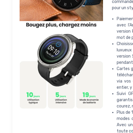
commande v
pour un sty
Paiemen
avec l'
version 
mot de p
Choisiss
luxueux 
version 
pendant 
Cartes g
téléchar
via vos
entier, y
Suivi G
garanti
courez, 
Plus de 
modes d
Avec un
toute co