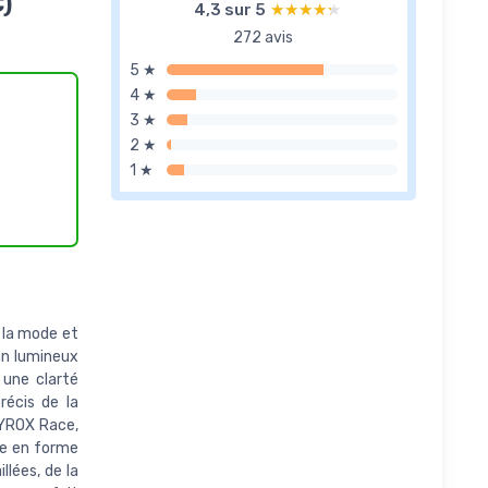
)
4,3 sur 5
★★★★★
★★★★★
272 avis
5 ★
4 ★
3 ★
2 ★
1 ★
 la mode et
ran lumineux
 une clarté
récis de la
HYROX Race,
se en forme
llées, de la