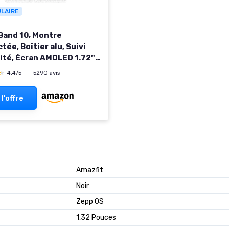
ULAIRE
Band 10, Montre
ée, Boîtier alu, Suivi
ité, Écran AMOLED 1.72'',
mie 21 Jours, Charge
★
★
4,4/5
—
5290 avis
 Suivi santé &
l,150+ Sports, iOS &
 l'offre
d, 5 ATM, Boussole Noir
‎Amazfit
‎Noir
‎Zepp OS
‎1,32 Pouces