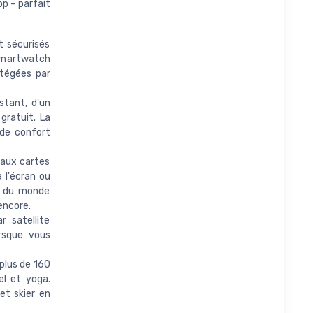
p - parfait
 sécurisés
 smartwatch
otégées par
stant, d'un
gratuit. La
 de confort
 aux cartes
 l'écran ou
ns du monde
 encore.
 satellite
rsque vous
plus de 160
el et yoga.
et skier en