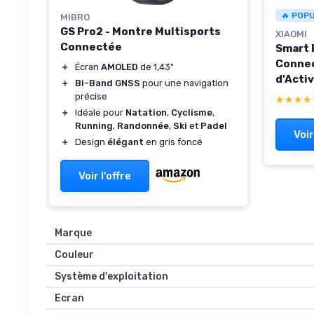
🔥 POP
MIBRO
GS Pro2 - Montre Multisports
XIAOMI
Connectée
Smart 
Connect
＋
Écran
AMOLED
de 1,43"
d'Activ
＋
Bi-Band GNSS
pour une navigation
Autono
précise
★★★★
★★★★
Rapide,
＋
Idéale pour
Natation
,
Cyclisme
,
Sommei
Running
,
Randonnée
,
Ski
et
Padel
Voir
Androi
＋
Design
élégant
en gris foncé
Voir l'offre
Marque
Couleur
Système d'exploitation
Ecran