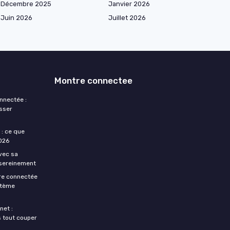
Décembre 2025
Janvier 2026
Juin 2026
Juillet 2026
Montre connectee
nnectée :
sser
: ce que
2026
vec sa
 sereinement
re connectée
stème
net :
 tout couper