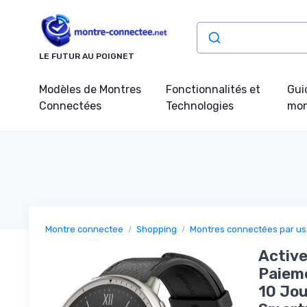
Panneau de gestion des cookies
LE FUTUR AU POIGNET
Modèles de Montres
Fonctionnalités et
Gui
Connectées
Technologies
mon
Montre connectee
Shopping
Montres connectées par u
Activ
Paieme
10 Jou