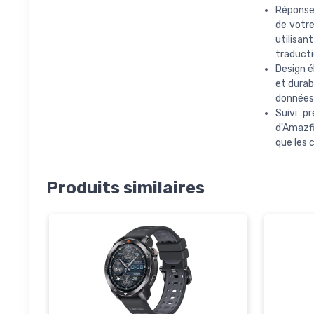
Réponses
de votr
utilisan
traducti
Design é
et durab
données,
Suivi p
d'Amazfi
que les 
Produits similaires