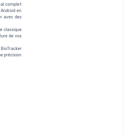
cal complet
 Android en
er avec des
le classique
cture de vos
BioTracker
e précision