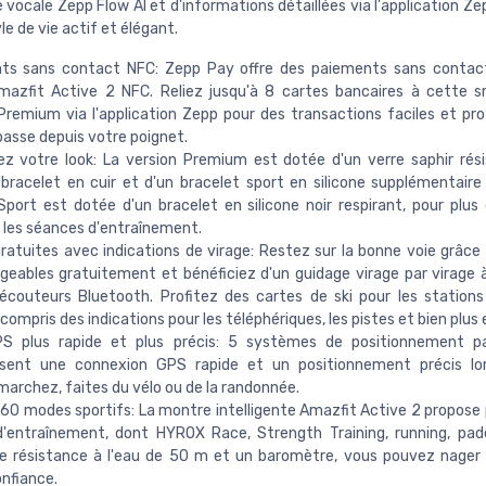
ocale Zepp Flow AI et d'informations détaillées via l'application Zep
le de vie actif et élégant.
ts sans contact NFC: Zepp Pay offre des paiements sans contact
Amazfit Active 2 NFC. Reliez jusqu'à 8 cartes bancaires à cette
Premium via l'application Zepp pour des transactions faciles et pr
asse depuis votre poignet.
ez votre look: La version Premium est dotée d'un verre saphir rési
bracelet en cuir et d'un bracelet sport en silicone supplémentaire 
Sport est dotée d'un bracelet en silicone noir respirant, pour plus
les séances d'entraînement.
ratuites avec indications de virage: Restez sur la bonne voie grâce
geables gratuitement et bénéficiez d'un guidage virage par virage à
 écouteurs Bluetooth. Profitez des cartes de ski pour les statio
 compris des indications pour les téléphériques, les pistes et bien plus
PS plus rapide et plus précis: 5 systèmes de positionnement par
ssent une connexion GPS rapide et un positionnement précis lo
marchez, faites du vélo ou de la randonnée.
160 modes sportifs: La montre intelligente Amazfit Active 2 propose 
'entraînement, dont HYROX Race, Strength Training, running, pad
e résistance à l'eau de 50 m et un baromètre, vous pouvez nager 
nfiance.