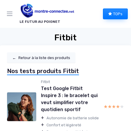
Panneau de gestion des cookies
TOPs
LE FUTUR AU POIGNET
Fitbit
←
Retour à la liste des produits
Nos tests produits Fitbit
Fitbit
Test Google Fitbit
Inspire 3 : le bracelet qui
veut simplifier votre
★★★★★
★★★★★
quotidien sportif
+
Autonomie de batterie solide
+
Confort et légèreté