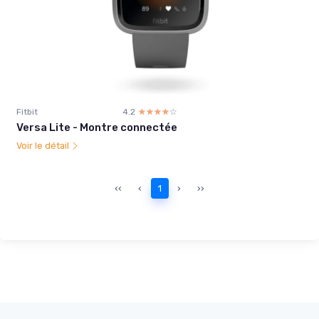
Fitbit
4.2
☆☆☆☆☆
★★★★★
Versa Lite - Montre connectée
Voir le détail
‹‹
‹
1
›
››