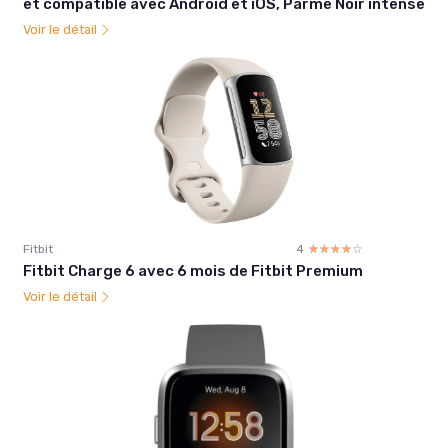
et compatible avec Android et iOS, Parme Noir intense
Voir le détail
Fitbit
4
☆☆☆☆☆
★★★★★
Fitbit Charge 6 avec 6 mois de Fitbit Premium
Voir le détail