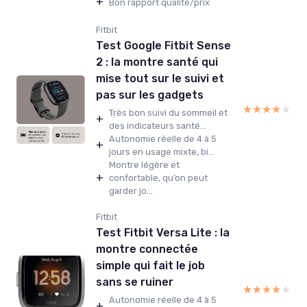
+
Bon rapport qualité/prix
Fitbit
Test Google Fitbit Sense
2 : la montre santé qui
mise tout sur le suivi et
pas sur les gadgets
★★★★★
★★★★★
Très bon suivi du sommeil et
+
des indicateurs santé...
Autonomie réelle de 4 à 5
+
jours en usage mixte, bi...
Montre légère et
+
confortable, qu’on peut
garder jo...
Fitbit
Test Fitbit Versa Lite : la
montre connectée
simple qui fait le job
sans se ruiner
★★★★★
★★★★★
Autonomie réelle de 4 à 5
+