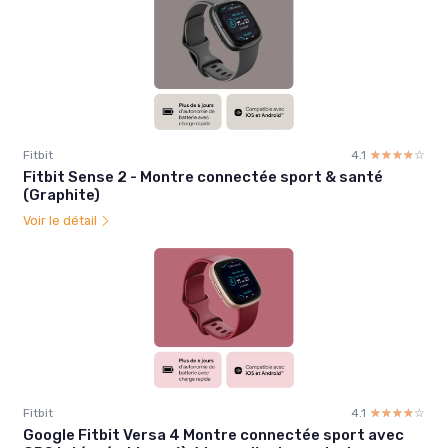
Fitbit
4.1
☆☆☆☆☆
★★★★★
Fitbit Sense 2 - Montre connectée sport & santé
(Graphite)
Voir le détail
Fitbit
4.1
☆☆☆☆☆
★★★★★
Google Fitbit Versa 4 Montre connectée sport avec