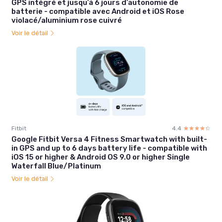
GPS intégré et jusqu’à 6 jours d’autonomie de
batterie - compatible avec Android et iOS Rose
violacé/aluminium rose cuivré
Voir le détail
Fitbit
4.4
☆☆☆☆☆
★★★★★
Google Fitbit Versa 4 Fitness Smartwatch with built-
in GPS and up to 6 days battery life - compatible with
iOS 15 or higher & Android OS 9.0 or higher Single
Waterfall Blue/Platinum
Voir le détail