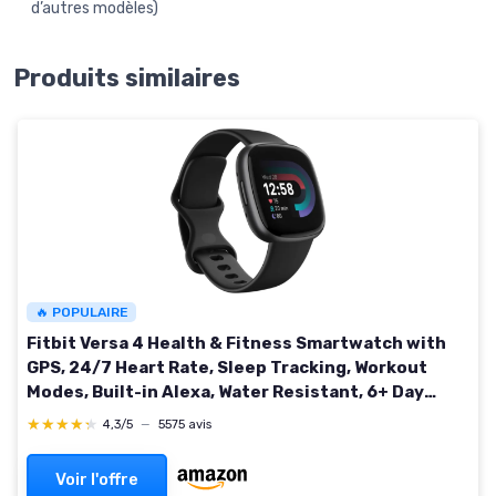
d’autres modèles)
Produits similaires
🔥 POPULAIRE
Fitbit Versa 4 Health & Fitness Smartwatch with
GPS, 24/7 Heart Rate, Sleep Tracking, Workout
Modes, Built-in Alexa, Water Resistant, 6+ Day
Battery Life - Black Black/Graphite
★★★★★
★★★★★
4,3/5
—
5575 avis
Voir l'offre