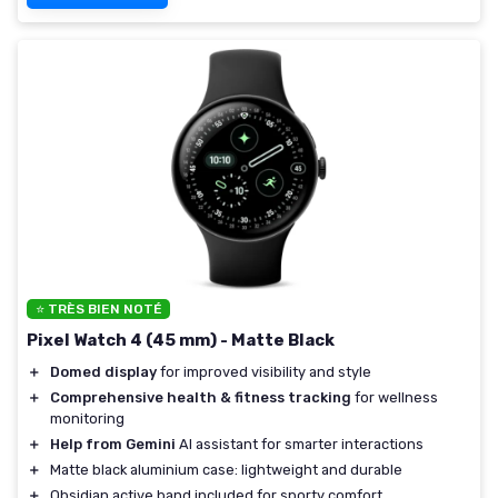
⭐ TRÈS BIEN NOTÉ
Pixel Watch 4 (45 mm) - Matte Black
＋
Domed display
for improved visibility and style
＋
Comprehensive health & fitness tracking
for wellness
monitoring
＋
Help from Gemini
AI assistant for smarter interactions
＋
Matte black aluminium case: lightweight and durable
＋
Obsidian active band included for sporty comfort