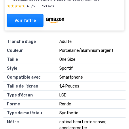
★★★★★
★★★★★
4,5/5
—
738 avis
Voir l'offre
Tranche d'âge
‎Adulte
Couleur
‎Porcelaine/aluminium argent
Taille
‎One Size
Style
‎Sportif
Compatible avec
‎Smartphone
Taille de l'écran
‎1,4 Pouces
Type d'écran
‎LCD
Forme
‎Ronde
Type de matériau
‎Synthetic
Mètre
‎optical heart rate sensor,
accelerometer