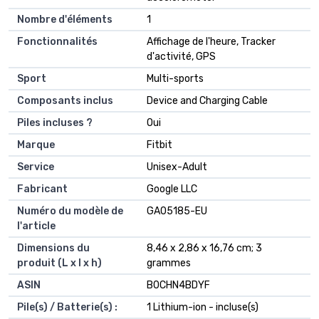
Nombre d'éléments
‎1
Fonctionnalités
‎Affichage de l'heure, Tracker
d'activité, GPS
Sport
‎Multi-sports
Composants inclus
‎Device and Charging Cable
Piles incluses ?
‎Oui
Marque
‎Fitbit
Service
‎Unisex-Adult
Fabricant
‎Google LLC
Numéro du modèle de
‎GA05185-EU
l'article
Dimensions du
‎8,46 x 2,86 x 16,76 cm; 3
produit (L x l x h)
grammes
ASIN
‎B0CHN4BDYF
Pile(s) / Batterie(s) :
1 Lithium-ion - incluse(s)