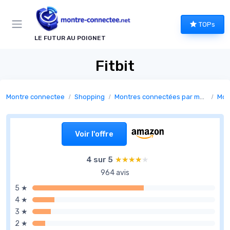
Panneau de gestion des cookies
TOPs
LE FUTUR AU POIGNET
Fitbit
Montre connectee
Shopping
Montres connectées par marque
Mon
Voir l'offre
4 sur 5
★★★★★
★★★★★
964 avis
5 ★
4 ★
3 ★
2 ★