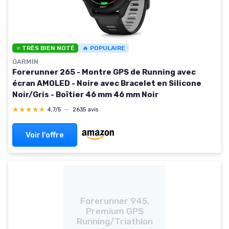
⭐ TRÈS BIEN NOTÉ
🔥 POPULAIRE
GARMIN
Forerunner 265 - Montre GPS de Running avec
écran AMOLED - Noire avec Bracelet en Silicone
Noir/Gris - Boîtier 46 mm 46 mm Noir
★★★★★
★★★★★
4,7/5
—
2635 avis
Voir l'offre
Forerunner 945,
Premium GPS
Running/Triathlon