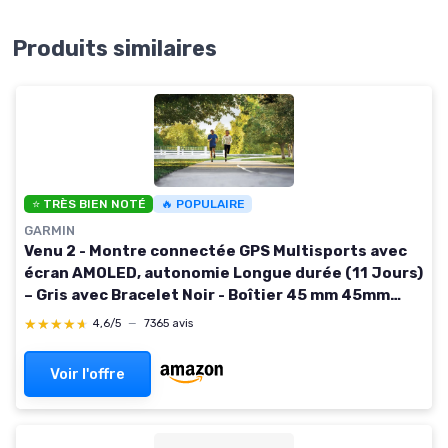
Produits similaires
⭐ TRÈS BIEN NOTÉ
🔥 POPULAIRE
GARMIN
Venu 2 - Montre connectée GPS Multisports avec
écran AMOLED, autonomie Longue durée (11 Jours)
– Gris avec Bracelet Noir - Boîtier 45 mm 45mm
Élégant Noir
★★★★★
★★★★★
4,6/5
—
7365 avis
Voir l'offre