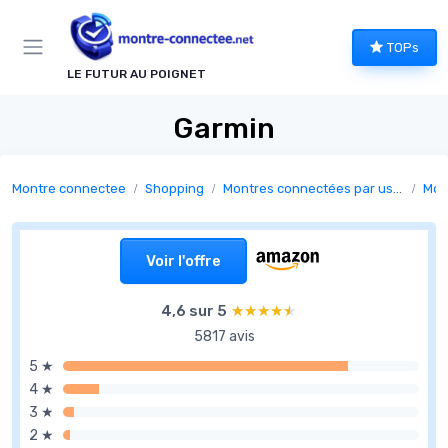
Panneau de gestion des cookies
TOPs
LE FUTUR AU POIGNET
Garmin
Montre connectee
Shopping
Montres connectées par usage
Mont
Voir l'offre
4,6 sur 5
★★★★★
★★★★★
5817 avis
5 ★
4 ★
3 ★
2 ★