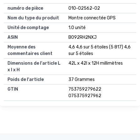
numéro de pièce
010-02562-02
Nom du type du produit
Montre connectée GPS
Unité de comptage
1.0 unité
ASIN
B092RH2NXJ
Moyenne des
4,6 4,6 sur 5 étoiles (5 817) 4,6
commentaires client
sur 5 étoiles
Dimensions de l'article L
42L x 42l x 12H millimètres
x l x H
Poids de l'article
37 Grammes
GTIN
753759279622
075375927962