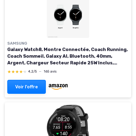
SAMSUNG
Galaxy Watch8, Montre Connectée, Coach Running,
Coach Sommeil, Galaxy AI, Bluetooth, 40mm,
Argent, Chargeur Secteur Rapide 25W Inclus,
Version FR Bluetooth 40mm Argent
★★★★★
★★★★★
4,2/5
—
165 avis
Voir l'offre