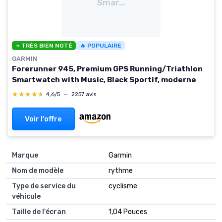
Smar...
⭐ TRÈS BIEN NOTÉ
🔥 POPULAIRE
GARMIN
Forerunner 945, Premium GPS Running/Triathlon
Smartwatch with Music, Black Sportif, moderne
★★★★★
★★★★★
4,6/5
—
2257 avis
Voir l'offre
Marque
Garmin
Nom de modèle
rythme
Type de service du
cyclisme
véhicule
Taille de l'écran
1,04 Pouces