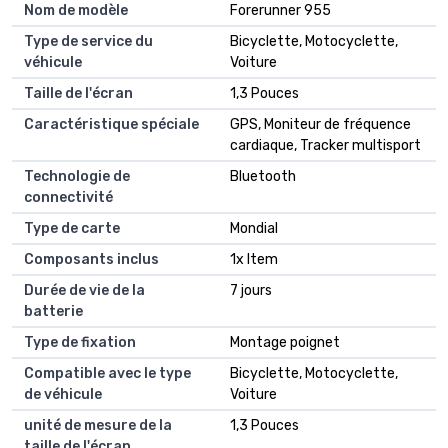
Nom de modèle
Forerunner 955
Type de service du
Bicyclette, Motocyclette,
véhicule
Voiture
Taille de l'écran
1,3 Pouces
Caractéristique spéciale
GPS, Moniteur de fréquence
cardiaque, Tracker multisport
Technologie de
Bluetooth
connectivité
Type de carte
Mondial
Composants inclus
1x Item
Durée de vie de la
7 jours
batterie
Type de fixation
Montage poignet
Compatible avec le type
Bicyclette, Motocyclette,
de véhicule
Voiture
unité de mesure de la
1,3 Pouces
taille de l'écran