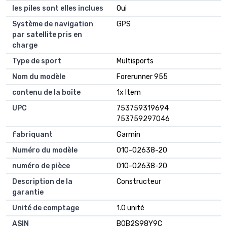
les piles sont elles inclues
Oui
Système de navigation
GPS
par satellite pris en
charge
Type de sport
Multisports
Nom du modèle
Forerunner 955
contenu de la boîte
1x Item
UPC
753759319694
753759297046
fabriquant
Garmin
Numéro du modèle
010-02638-20
numéro de pièce
010-02638-20
Description de la
Constructeur
garantie
Unité de comptage
1.0 unité
ASIN
B0B2S98Y9C