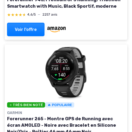
Smartwatch with Music, Black Sportif, moderne
★★★★★
★★★★★
4,6/5
—
2257 avis
Voir l'offre
⭐ TRÈS BIEN NOTÉ
🔥 POPULAIRE
GARMIN
Forerunner 265 - Montre GPS de Running avec
écran AMOLED - Noire avec Bracelet en Silicone
Noir/Gris - Boîtier 46 mm 46 mm Noir