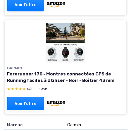
Voir l'offre
GARMIN
Forerunner 170 - Montres connectées GPS de
Running faciles à Utiliser - Noir - Boîtier 43 mm
★★★★★
★★★★★
5/5
—
1 avis
Voir l'offre
Marque
Garmin