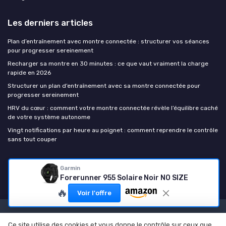
Les derniers articles
Plan d’entraînement avec montre connectée : structurer vos séances
pour progresser sereinement
Recharger sa montre en 30 minutes : ce que vaut vraiment la charge
rapide en 2026
Structurer un plan d’entraînement avec sa montre connectée pour
progresser sereinement
HRV du cœur : comment votre montre connectée révèle l’équilibre caché
de votre système autonome
Vingt notifications par heure au poignet : comment reprendre le contrôle
sans tout couper
Montre connectee
Garmin
Forerunner 955 Solaire Noir NO SIZE
🔥
Voir l'offre
Mentions légales
Politique de confidentialité
Ce site utilise des cookies et vous donne le contrôle sur ceux que