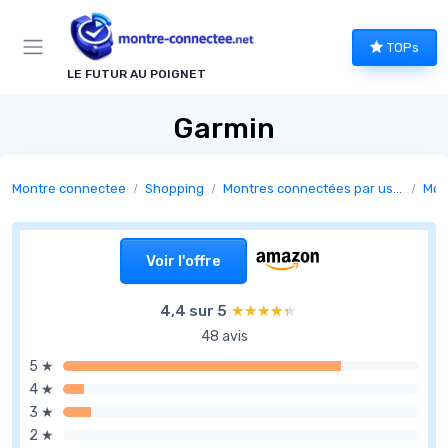
Panneau de gestion des cookies
TOPs
LE FUTUR AU POIGNET
Garmin
Montre connectee
Shopping
Montres connectées par usage
Mon
Voir l'offre
4,4 sur 5
★★★★★
★★★★★
48 avis
5 ★
4 ★
3 ★
2 ★