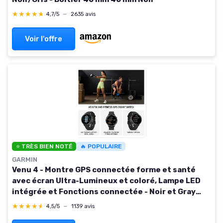
★★★★★
★★★★★
4,7/5
—
2635 avis
Voir l'offre
⭐ TRÈS BIEN NOTÉ
🔥 POPULAIRE
GARMIN
Venu 4 - Montre GPS connectée forme et santé
avec écran Ultra-Lumineux et coloré, Lampe LED
intégrée et Fonctions connectée - Noir et Gray
avec Bracelet Noir - Boîtier 41mm 41mm Noir
★★★★★
★★★★★
4,5/5
—
1139 avis