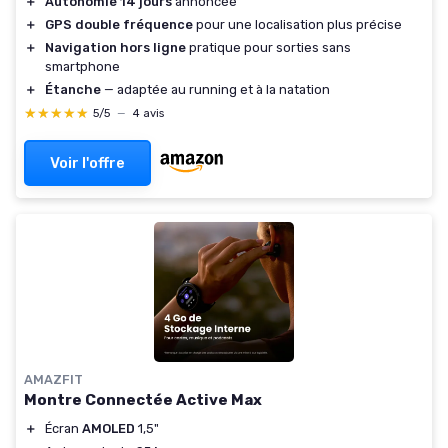
＋
Autonomie 14 jours
annoncée
＋
GPS double fréquence
pour une localisation plus précise
＋
Navigation hors ligne
pratique pour sorties sans
smartphone
＋
Étanche
— adaptée au running et à la natation
★★★★★
★★★★★
5/5
—
4 avis
Voir l'offre
AMAZFIT
Montre Connectée Active Max
＋
Écran
AMOLED
1,5"