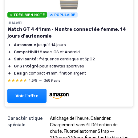
⭐ TRÈS BIEN NOTÉ
🔥 POPULAIRE
HUAWEI
Watch GT 4 41 mm - Montre connectée femme, 14
jours d'autonomie
＋
Autonomie
jusqu'à 14 jours
＋
Compatibilité
avec iOS et Android
＋
Suivi santé
: fréquence cardiaque et SpO2
＋
GPS intégré
pour activités sportives
＋
Design
compact 41 mm, finition argent
★★★★★
★★★★★
4,5/5
—
3689 avis
Voir l'offre
Caractéristique
Affichage de l'heure, Calendrier,
spéciale
Chargement sans fil, Détection de
chute, Fluoroelastomer Strap --
130mm~210mm, Écran tactile Voir plus