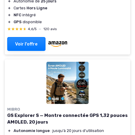
＋
Autonomie de
25 jours
＋
Cartes
Hors Ligne
＋
NFC
intégré
＋
GPS
disponible
★★★★★
★★★★★
4,6/5
—
120 avis
Voir l'offre
MIBRO
GS Explorer S — Montre connectée GPS 1,32 pouces
AMOLED, 20 jours
＋
Autonomie longue
: jusqu'à 20 jours d'utilisation