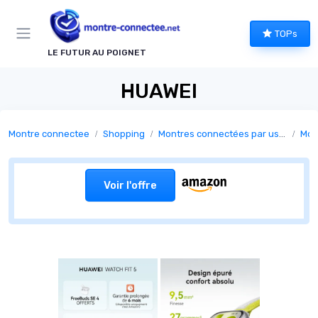
Panneau de gestion des cookies
TOPs
LE FUTUR AU POIGNET
HUAWEI
Montre connectee
Shopping
Montres connectées par usage
Mon
Voir l'offre