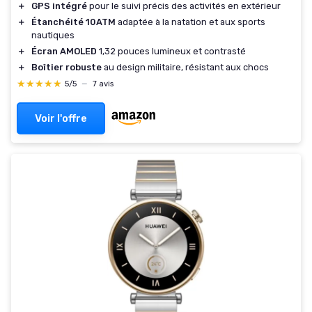
＋
GPS intégré
pour le suivi précis des activités en extérieur
＋
Étanchéité 10ATM
adaptée à la natation et aux sports
nautiques
＋
Écran AMOLED
1,32 pouces lumineux et contrasté
＋
Boîtier robuste
au design militaire, résistant aux chocs
★★★★★
★★★★★
5/5
—
7 avis
Voir l'offre