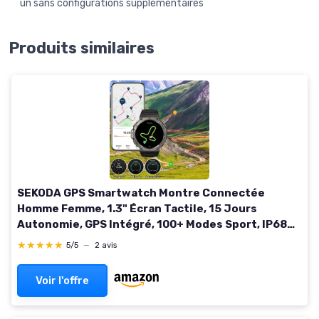
un sans configurations supplémentaires
Produits similaires
SEKODA GPS Smartwatch Montre Connectée
Homme Femme, 1.3" Écran Tactile, 15 Jours
Autonomie, GPS Intégré, 100+ Modes Sport, IP68
Étanche, Mesure Fréquence
★★★★★
★★★★★
5/5
—
2 avis
Cardiaque/Stress/Sommeil/SpO2 (Orange)
Voir l'offre