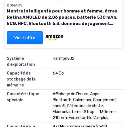
DOMARS
Montre intelligente pour homme et femme, écran
Retina AMOLED de 2,06 pouces, batterie 530 mAh,
ECG, NFC, Bluetooth 5.3, données de jugement
assistées intelligentes (Noir)
Voir l'offre
Système
HarmonyOS
d'exploitation
Capacité de
64 Go
stockage de la
mémoire
Caractéristique
Affichage de l'heure, Appel
spéciale
Bluetooth, Calendrier, Chargement
sans fil, Détection de chute,
Fluoroelastomer Strap-- 130mm ~
210mm, Écran tactile Voir plus
Capacité de la
471 Milliampères-heure (mAh)