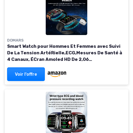
DOMARS
Smart Watch pour Hommes Et Femmes avec Suivi
De La Tension ArtéRielle,ECG,Mesures De Santé à
4 Canaux, ÉCran Amoled HD De 2,06
Pouces,300mAh Batterie,ÉTanchéIté Ip66 pour
Android iOS Noir
Voir l'offre