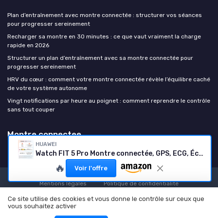
Plan d’entraînement avec montre connectée : structurer vos séances
pour progresser sereinement
Recharger sa montre en 30 minutes : ce que vaut vraiment la charge
rapide en 2026
Structurer un plan d’entraînement avec sa montre connectée pour
progresser sereinement
HRV du cœur : comment votre montre connectée révèle l’équilibre caché
de votre système autonome
Vingt notifications par heure au poignet : comment reprendre le contrôle
sans tout couper
Montre connectee
HUAWEI
Watch FIT 5 Pro Montre connectée, GPS, ECG, Écran AMOLED de 1,92'', Verre Saphir, Grande autonomie, Résistance à l'eau 5 ATM, NFC, Suivi Sportif & santé, Fonctionne avec iOS & Android, Blanc FIT 5 Pro Seule Blanc
🔥
Voir l'offre
Mentions légales
Politique de confidentialité
© Montre connectee 2026
Ce site utilise des cookies et vous donne le contrôle sur ceux que
vous souhaitez activer