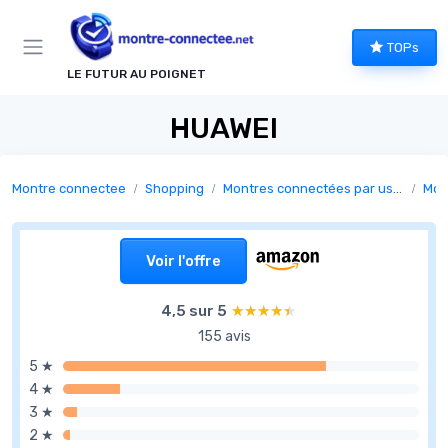
Panneau de gestion des cookies
TOPs
LE FUTUR AU POIGNET
HUAWEI
Montre connectee
Shopping
Montres connectées par usage
Mon
Voir l'offre
4,5 sur 5
★★★★★
★★★★★
155 avis
5 ★
4 ★
3 ★
2 ★