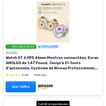
⭐ TRÈS BIEN NOTÉ
🔥 POPULAIRE
HUAWEI
Watch GT 6 GPS 46mm Montres connectées, Écran
AMOLED de 1,47 Pouce, Jusqu'à 21 Jours
d'autonomie, Cyclisme de Niveau Professionnel,
Compatible avec iOS et Android, Analyse ECG, Vert
★★★★★
★★★★★
4,6/5
—
1004 avis
GT 6 46mm Montre autonome Vert
Voir l'offre