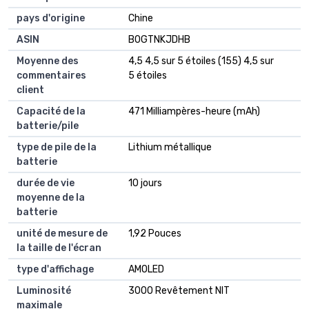
pays d'origine
Chine
ASIN
B0GTNKJDHB
Moyenne des
4,5 4,5 sur 5 étoiles (155) 4,5 sur
commentaires
5 étoiles
client
Capacité de la
471 Milliampères-heure (mAh)
batterie/pile
type de pile de la
Lithium métallique
batterie
durée de vie
10 jours
moyenne de la
batterie
unité de mesure de
1,92 Pouces
la taille de l'écran
type d'affichage
AMOLED
Luminosité
3000 Revêtement NIT
maximale