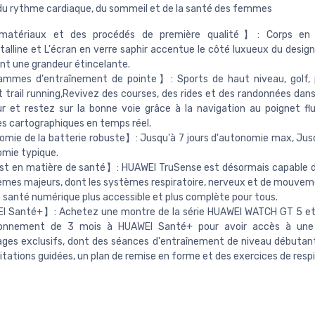
 du rythme cardiaque, du sommeil et de la santé des femmes
atériaux et des procédés de première qualité】: Corps en 
talline et L'écran en verre saphir accentue le côté luxueux du design
nt une grandeur étincelante.
mmes d'entraînement de pointe】: Sports de haut niveau, golf, 
 trail running,Revivez des courses, des rides et des randonnées dans
r et restez sur la bonne voie grâce à la navigation au poignet fl
res cartographiques en temps réel.
ie de la batterie robuste】: Jusqu'à 7 jours d'autonomie max, Jusq
mie typique.
t en matière de santé】: HUAWEI TruSense est désormais capable de
èmes majeurs, dont les systèmes respiratoire, nerveux et de mouveme
a santé numérique plus accessible et plus complète pour tous.
 Santé+】: Achetez une montre de la série HUAWEI WATCH GT 5 et 
onnement de 3 mois à HUAWEI Santé+ pour avoir accès à une
ges exclusifs, dont des séances d'entraînement de niveau débutan
tations guidées, un plan de remise en forme et des exercices de respi