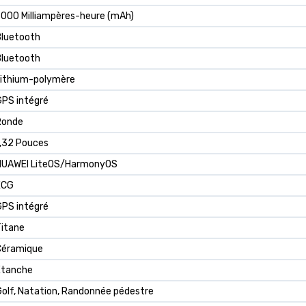
000 Milliampères-heure (mAh)
Bluetooth
Bluetooth
Lithium-polymère
GPS intégré
Ronde
1,32 Pouces
HUAWEI LiteOS/HarmonyOS
ECG
GPS intégré
Titane
Céramique
Étanche
olf, Natation, Randonnée pédestre