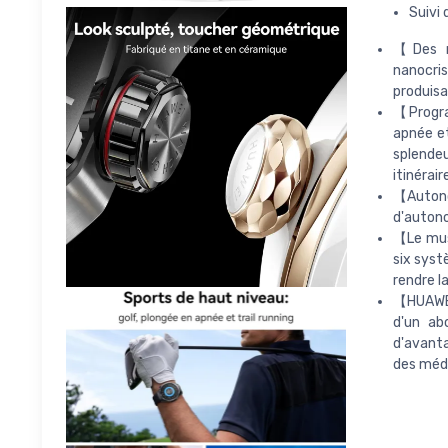
Suivi
【Des m
nanocris
produisa
【Progra
apnée et
splendeu
itinérai
【Autonom
d'autono
【Le mus
six syst
rendre l
【HUAWEI
d'un ab
d'avanta
des médi