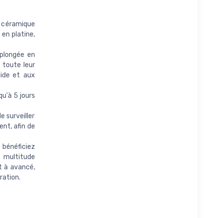
céramique
 en platine,
plongée en
 toute leur
uide et aux
u'à 5 jours
 surveiller
nt, afin de
bénéficiez
 multitude
t à avancé,
ration.