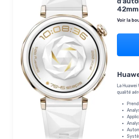
d'auto
42mm 
Voir la bo
Huawei
La Huawei 
qualité aé
Prend 
Analy
Applic
Analy
Auton
Systè