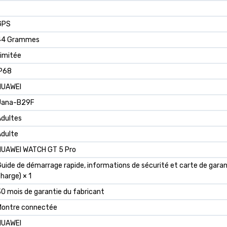
GPS
44 Grammes
imitée
IP68
HUAWEI
Jana-B29F
Adultes
Adulte
HUAWEI WATCH GT 5 Pro
uide de démarrage rapide, informations de sécurité et carte de garant
harge) × 1
0 mois de garantie du fabricant
Montre connectée
HUAWEI