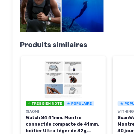
Produits similaires
🔥 POP
⭐ TRÈS BIEN NOTÉ
🔥 POPULAIRE
WITHIN
XIAOMI
ScanWa
Watch S4 41mm, Montre
Montre
connectée compacte de 41mm,
30 jou
boîtier Ultra-léger de 32g,