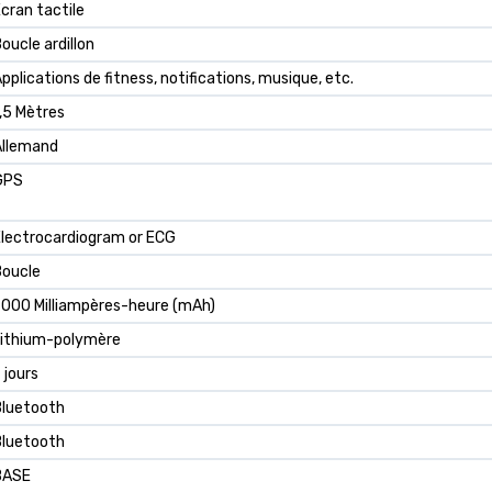
cran tactile
oucle ardillon
pplications de fitness, notifications, musique, etc.
,5 Mètres
Allemand
GPS
lectrocardiogram or ECG
Boucle
000 Milliampères-heure (mAh)
Lithium-polymère
 jours
Bluetooth
Bluetooth
BASE