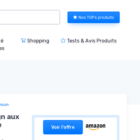
Nos TOPs produits
té
Shopping
Tests & Avis Produits
es
emium
gn aux
e
Voir l'offre