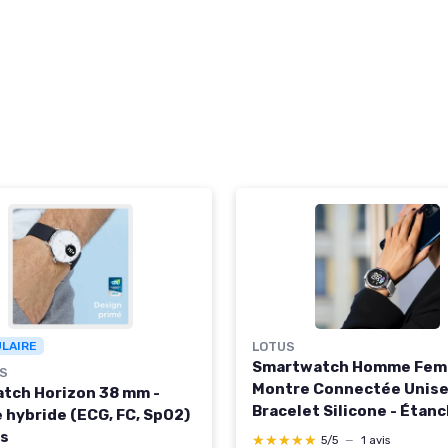
ULAIRE
LOTUS
Smartwatch Homme Fem
GS
Montre Connectée Unis
tch Horizon 38 mm -
Bracelet Silicone - Étan
 hybride (ECG, FC, SpO2)
IP65 - Commande Vocale 
rs
★★★★★
★★★★★
5/5
—
1 avis