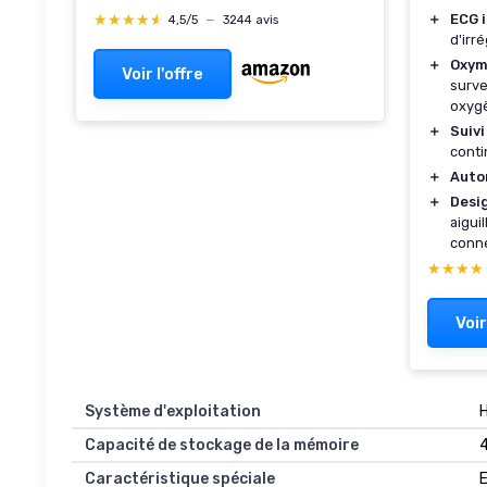
prédiction du Cycle menstruel,
＋
ECG 
★★★★★
★★★★★
4,5/5
—
3244 avis
+150 Modes Sportifs, HyperOS
d'irr
3, Bracelet Cuir (Blanc) Xiaomi
＋
Oxym
Voir l'offre
Watch S4 41mm One Size blanc
surve
oxyg
＋
Suiv
conti
＋
Auto
＋
Desi
aigui
conn
★★★★
★★★★
Voir
Système d'exploitation
Capacité de stockage de la mémoire
Caractéristique spéciale