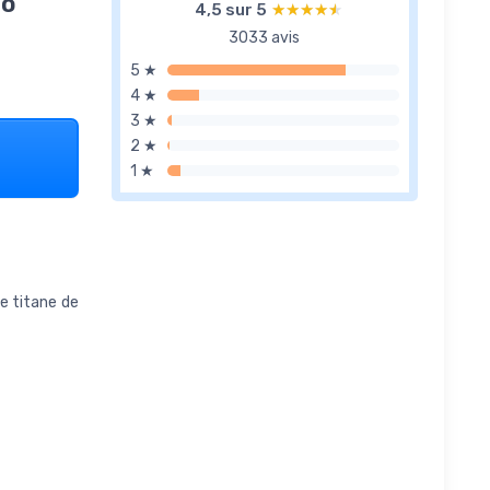
ro
4,5 sur 5
★★★★★
★★★★★
3033 avis
5 ★
4 ★
3 ★
2 ★
1 ★
e titane de