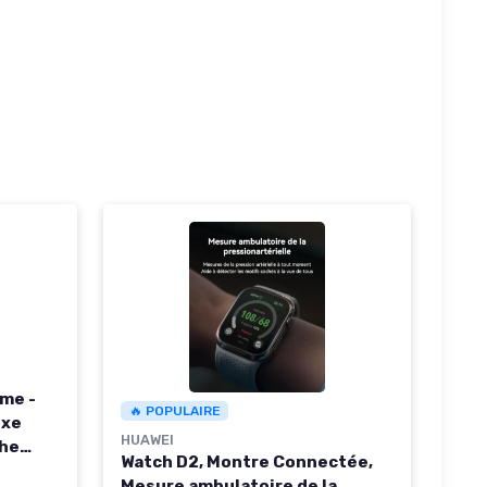
me -
🔥 POPULAIRE
exe
HUAWEI
che
Watch D2, Montre Connectée,
IA,
Mesure ambulatoire de la