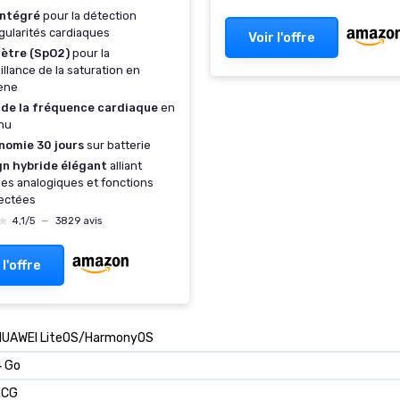
Musique, Podomètre, Cal
intégré
pour la détection
Suivi du Sommeil Naya Lit
égularités cardiaques
Voir l'offre
Smartime 2nd Gen (Blanc
ètre (SpO2)
pour la
illance de la saturation en
ène
i de la fréquence cardiaque
en
nu
nomie 30 jours
sur batterie
gn hybride élégant
alliant
lles analogiques et fonctions
ectées
★
★
4,1/5
—
3829 avis
 l'offre
HUAWEI LiteOS/HarmonyOS
4 Go
ECG