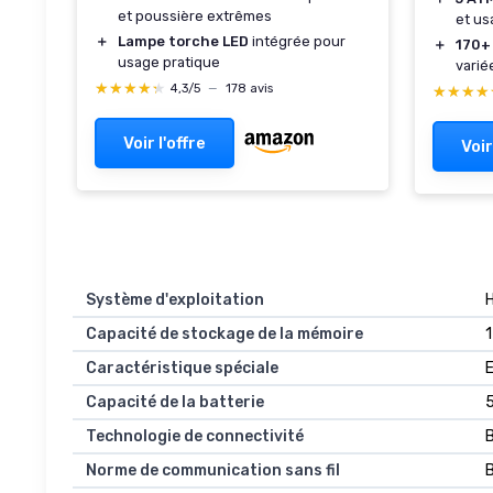
et poussière extrêmes
et us
＋
Lampe torche LED
intégrée pour
＋
170+
usage pratique
varié
★★★★★
★★★★★
4,3/5
—
178 avis
★★★★
★★★★
Voir l'offre
Voir
Système d'exploitation
Capacité de stockage de la mémoire
Caractéristique spéciale
Capacité de la batterie
5
Technologie de connectivité
Norme de communication sans fil