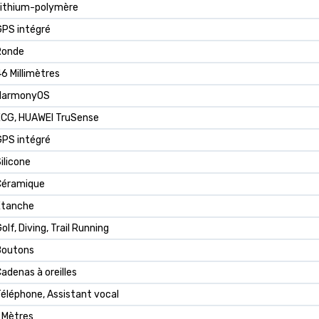
Lithium-polymère
GPS intégré
Ronde
6 Millimètres
HarmonyOS
ECG, HUAWEI TruSense
GPS intégré
ilicone
Céramique
Étanche
olf, Diving, Trail Running
Boutons
adenas à oreilles
éléphone, Assistant vocal
 Mètres