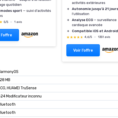
activités extérieures
age quotidien
＋
Autonomie jusqu'à 21 jour
 modes sport
— suivi d'activités
l'utilisation
es
＋
Analyse ECG
— surveillance
★
★
5/5
—
1 avis
cardiaque avancée
＋
Compatible iOS et Android
 l'offre
★★★★★
★★★★★
4,6/5
—
1351 avis
Voir l'offre
HarmonyOS
128 MB
ECG, HUAWEI TruSense
24 Modificateur inconnu
Bluetooth
Bluetooth