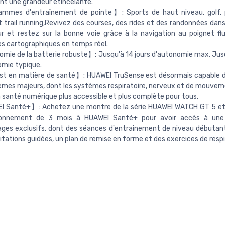
nt une grandeur étincelante.
mmes d'entraînement de pointe】: Sports de haut niveau, golf, 
 trail running,Revivez des courses, des rides et des randonnées dans
r et restez sur la bonne voie grâce à la navigation au poignet fl
res cartographiques en temps réel.
ie de la batterie robuste】: Jusqu'à 14 jours d'autonomie max, Jusq
mie typique.
t en matière de santé】: HUAWEI TruSense est désormais capable de
èmes majeurs, dont les systèmes respiratoire, nerveux et de mouveme
a santé numérique plus accessible et plus complète pour tous.
 Santé+】: Achetez une montre de la série HUAWEI WATCH GT 5 et 
onnement de 3 mois à HUAWEI Santé+ pour avoir accès à une
ges exclusifs, dont des séances d'entraînement de niveau débutan
tations guidées, un plan de remise en forme et des exercices de respi