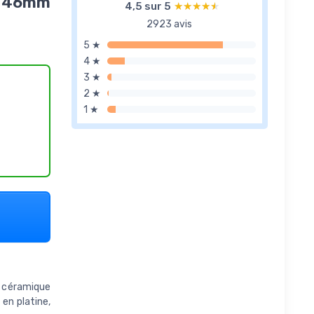
ro 46mm
4,5 sur 5
★★★★★
★★★★★
2923 avis
5 ★
4 ★
3 ★
2 ★
1 ★
céramique
 en platine,