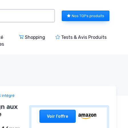
Nos TOPs produits
té
Shopping
Tests & Avis Produits
es
 intégré
gn aux
e
Voir l'offre