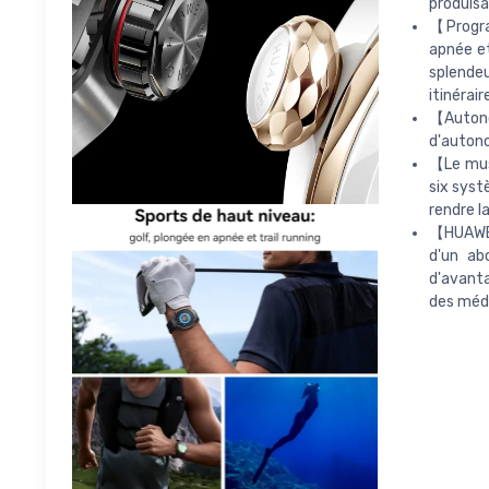
produisa
【Progra
apnée et
splendeu
itinérai
【Autonom
d'autono
【Le mus
six syst
rendre l
【HUAWEI
d'un ab
d'avanta
des médi