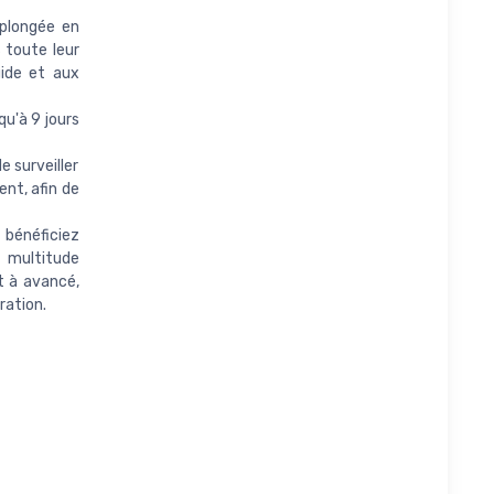
plongée en
 toute leur
uide et aux
u'à 9 jours
 surveiller
nt, afin de
bénéficiez
 multitude
t à avancé,
ration.