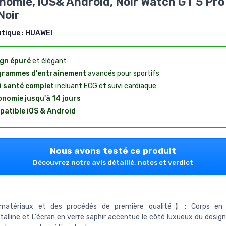
nomie, iOS& Android, Noir Watch GT 5 P
Noir
utique :
HUAWEI
gn épuré
et élégant
grammes d'entraînement
avancés pour sportifs
i santé complet
incluant ECG et suivi cardiaque
nomie jusqu'à 14 jours
atible iOS & Android
Nous avons testé ce produit
Découvrez notre avis détaillé, notes et verdict
atériaux et des procédés de première qualité】: Corps en 
talline et L'écran en verre saphir accentue le côté luxueux du design