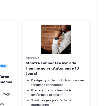
FESTINA
Montre connectée hybride
AIRE
homme noire (Autonomie 10
jours)
Écran
＋
Design hybride
: look classique avec
onomie
fonctions connectées
＋
Bracelet caoutchouc noir
 image
confortable et sportif
＋
Suivi des pas
pour l’activité
des
quotidienne