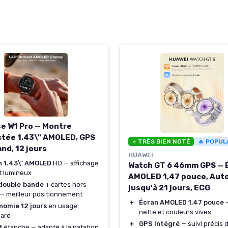
e W1 Pro — Montre
tée 1.43\" AMOLED, GPS
⭐ TRÈS BIEN NOTÉ
🔥 POPUL
nd, 12 jours
HUAWEI
n 1.43\" AMOLED
HD — affichage
Watch GT 6 46mm GPS — 
t lumineux
AMOLED 1,47 pouce, Aut
double‑bande
+ cartes hors
jusqu'à 21 jours, ECG
 — meilleur positionnement
＋
Écran AMOLED 1,47 pouce
—
nomie 12 jours
en usage
nette et couleurs vives
dard
＋
GPS intégré
— suivi précis 
M
étanche — adapté à la natation