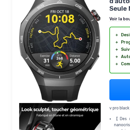
d'auto
Seule 
Voir la bo
＋
Desi
＋
Pro
＋
Suiv
＋
Auto
＋
Comp
v pro black
【Des m
nanocris