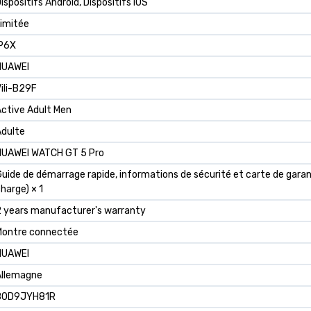
ispositifs Android, Dispositifs iOS
imitée
IP6X
HUAWEI
ili-B29F
ctive Adult Men
Adulte
HUAWEI WATCH GT 5 Pro
uide de démarrage rapide, informations de sécurité et carte de garant
harge) × 1
 years manufacturer's warranty
Montre connectée
HUAWEI
Allemagne
B0D9JYH81R