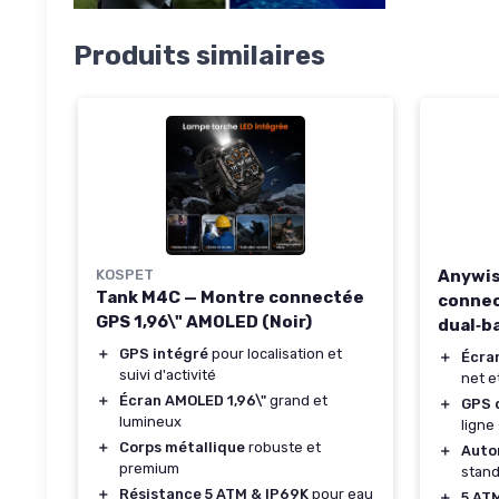
Produits similaires
KOSPET
Anywis
Tank M4C — Montre connectée
connec
GPS 1,96\" AMOLED (Noir)
dual‑ba
＋
GPS intégré
pour localisation et
＋
Écra
suivi d'activité
net e
＋
Écran AMOLED 1,96\"
grand et
＋
GPS 
lumineux
ligne
＋
Corps métallique
robuste et
＋
Auto
premium
stan
＋
Résistance 5 ATM & IP69K
pour eau
＋
5 AT