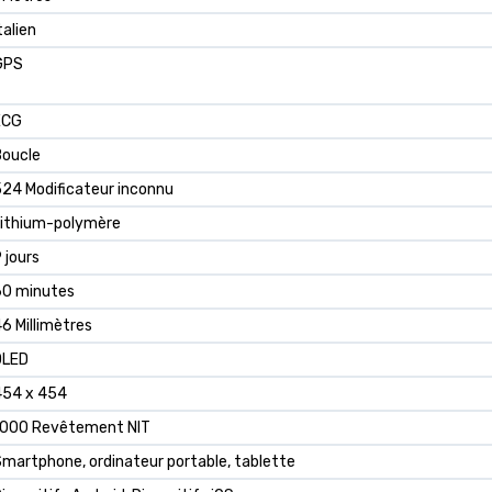
talien
GPS
ECG
Boucle
24 Modificateur inconnu
Lithium-polymère
 jours
60 minutes
6 Millimètres
OLED
454 x 454
1000 Revêtement NIT
martphone, ordinateur portable, tablette