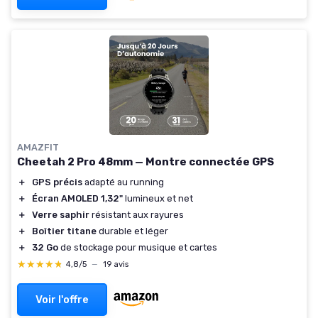
AMAZFIT
Cheetah 2 Pro 48mm — Montre connectée GPS
＋
GPS précis
adapté au running
＋
Écran AMOLED 1,32"
lumineux et net
＋
Verre saphir
résistant aux rayures
＋
Boîtier titane
durable et léger
＋
32 Go
de stockage pour musique et cartes
★★★★★
★★★★★
4,8/5
—
19 avis
Voir l'offre