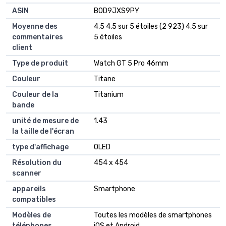
ASIN
B0D9JXS9PY
Moyenne des
4,5 4,5 sur 5 étoiles (2 923) 4,5 sur
commentaires
5 étoiles
client
Type de produit
Watch GT 5 Pro 46mm
Couleur
Titane
Couleur de la
Titanium
bande
unité de mesure de
1.43
la taille de l'écran
type d'affichage
OLED
Résolution du
454 x 454
scanner
appareils
Smartphone
compatibles
Modèles de
Toutes les modèles de smartphones
téléphones
iOS et Android