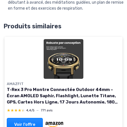
débutant à avancé, des méditations guidées, un plan de remise
en forme et des exercices de respiration.
Produits similaires
AMAZFIT
T-Rex 3 Pro Montre Connectée Outdoor 44mm –
Écran AMOLED Saphir, Flashlight, Lunette Titane,
GPS, Cartes Hors Ligne, 17 Jours Autonomie, 180+
Modes Sport, Smartwatch pour Android iPhone
★★★★★
★★★★★
4,4/5
—
771 avis
44mm Or Arctique
Voir l'offre