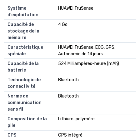
Système
HUAWEI TruSense
d'exploitation
Capacité de
4 Go
stockage de la
mémoire
Caractéristique
HUAWEI TruSense, ECG, GPS,
spéciale
Autonomie de 14 jours
Capacité de la
524 Milliampères-heure (mAh)
batterie
Technologie de
Bluetooth
connectivité
Norme de
Bluetooth
communication
sans fil
Composition de la
Lithium-polymère
pile
GPS
GPS intégré