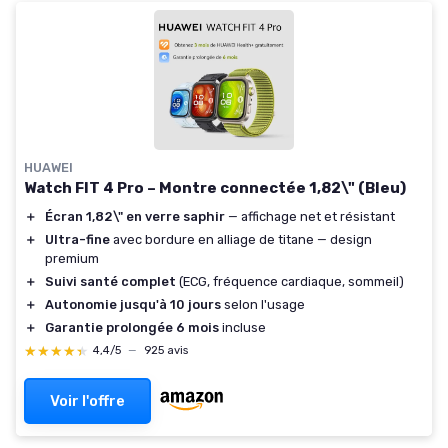
HUAWEI
Watch FIT 4 Pro – Montre connectée 1,82\" (Bleu)
＋
Écran 1,82\" en verre saphir
— affichage net et résistant
＋
Ultra-fine
avec bordure en alliage de titane — design
premium
＋
Suivi santé complet
(ECG, fréquence cardiaque, sommeil)
＋
Autonomie jusqu'à 10 jours
selon l'usage
＋
Garantie prolongée 6 mois
incluse
★★★★★
★★★★★
4,4/5
—
925 avis
Voir l'offre