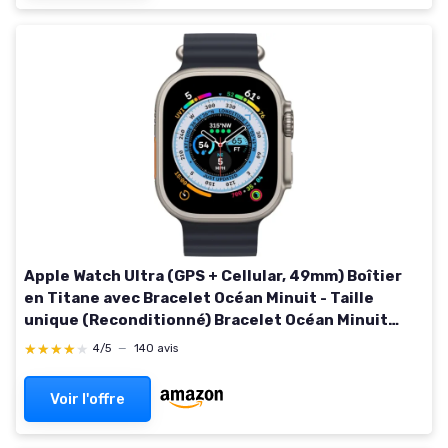
Apple Watch Ultra (GPS + Cellular, 49mm) Boîtier
en Titane avec Bracelet Océan Minuit - Taille
unique (Reconditionné) Bracelet Océan Minuit
Convient aux de poignet de 130 à 200mm
★★★★★
★★★★★
4/5
—
140 avis
Voir l'offre