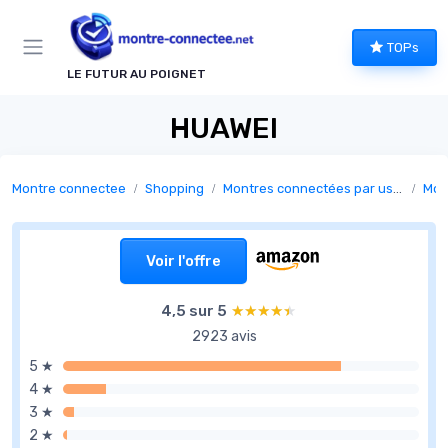
Panneau de gestion des cookies
TOPs
LE FUTUR AU POIGNET
HUAWEI
Montre connectee
Shopping
Montres connectées par usage
Mon
Voir l'offre
4,5 sur 5
★★★★★
★★★★★
2923 avis
5 ★
4 ★
3 ★
2 ★