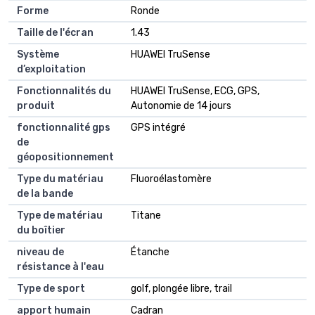
Forme
Ronde
Taille de l'écran
1.43
Système
HUAWEI TruSense
d’exploitation
Fonctionnalités du
HUAWEI TruSense, ECG, GPS,
produit
Autonomie de 14 jours
fonctionnalité gps
GPS intégré
de
géopositionnement
Type du matériau
Fluoroélastomère
de la bande
Type de matériau
Titane
du boîtier
niveau de
Étanche
résistance à l'eau
Type de sport
golf, plongée libre, trail
apport humain
Cadran