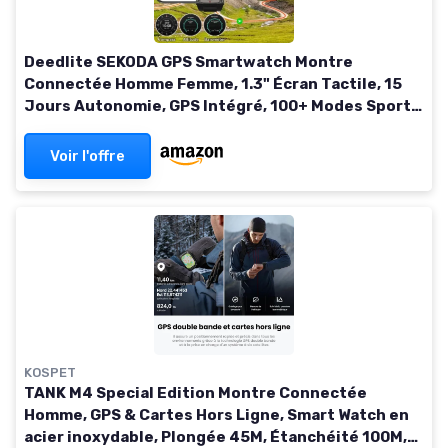
Deedlite SEKODA GPS Smartwatch Montre
Connectée Homme Femme, 1.3" Écran Tactile, 15
Jours Autonomie, GPS Intégré, 100+ Modes Sport,
IP68 Étanche, Mesure Fréquence
Cardiaque/Stress/Sommeil/SpO2 Noir
Voir l'offre
KOSPET
TANK M4 Special Edition Montre Connectée
Homme, GPS & Cartes Hors Ligne, Smart Watch en
acier inoxydable, Plongée 45M, Étanchéité 100M,