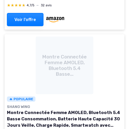
Appels Bluetooth, Moniteur de Fréquence
★★★★★
★★★★★
4,7/5
—
32 avis
Cardiaque/Sommeil Carré-Noir 1.96 Pouces
Voir l'offre
Montre Connectée
Femme AMOLED,
Bluetooth 5.4
Basse...
🔥 POPULAIRE
SHANG WING
Montre Connectée Femme AMOLED, Bluetooth 5.4
Basse Consommation, Batterie Haute Capacité 30
Jours Veille, Charge Rapide, Smartwatch avec