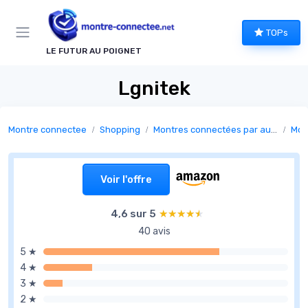
Panneau de gestion des cookies
TOPs
LE FUTUR AU POIGNET
Lgnitek
Montre connectee
Shopping
Montres connectées par autonomie
Montr
Voir l'offre
4,6 sur 5
★★★★★
★★★★★
40 avis
5 ★
4 ★
3 ★
2 ★