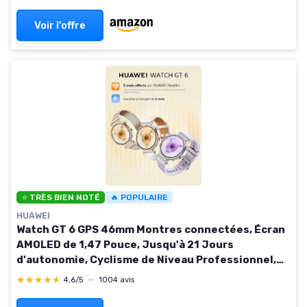
Santé Pro & Sport, Notifications, Cadeau Femme Or
Noir
Voir l'offre
⭐ TRÈS BIEN NOTÉ
🔥 POPULAIRE
HUAWEI
Watch GT 6 GPS 46mm Montres connectées, Écran
AMOLED de 1,47 Pouce, Jusqu'à 21 Jours
d'autonomie, Cyclisme de Niveau Professionnel,
Compatible avec iOS et Android, Analyse ECG, Vert
★★★★★
★★★★★
4,6/5
—
1004 avis
GT 6 46mm Montre autonome Vert