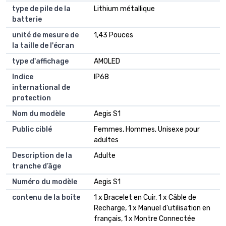
type de pile de la
Lithium métallique
batterie
unité de mesure de
1,43 Pouces
la taille de l'écran
type d'affichage
AMOLED
Indice
IP68
international de
protection
Nom du modèle
Aegis S1
Public ciblé
Femmes, Hommes, Unisexe pour
adultes
Description de la
Adulte
tranche d’âge
Numéro du modèle
Aegis S1
contenu de la boîte
1 x Bracelet en Cuir, 1 x Câble de
Recharge, 1 x Manuel d'utilisation en
français, 1 x Montre Connectée