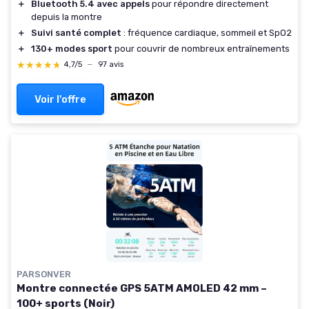
＋
Bluetooth 5.4 avec appels
pour répondre directement
depuis la montre
＋
Suivi santé complet
: fréquence cardiaque, sommeil et SpO2
＋
130+ modes sport
pour couvrir de nombreux entraînements
★★★★★
★★★★★
4,7/5
—
97 avis
Voir l'offre
PARSONVER
Montre connectée GPS 5ATM AMOLED 42 mm –
100+ sports (Noir)