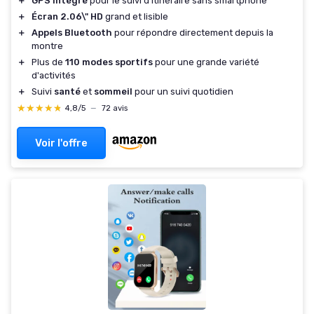
＋
GPS intégré
pour le suivi d'itinéraire sans smartphone
＋
Écran 2.06\" HD
grand et lisible
＋
Appels Bluetooth
pour répondre directement depuis la
montre
＋
Plus de
110 modes sportifs
pour une grande variété
d'activités
＋
Suivi
santé
et
sommeil
pour un suivi quotidien
★★★★★
★★★★★
4,8/5
—
72 avis
Voir l'offre