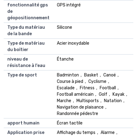
fonctionnalité gps
GPS intégré
de
géopositionnement
Type du matériau
Silicone
de la bande
Type de matériau
Acier inoxydable
du boîtier
niveau de
Étanche
résistance à l'eau
Type de sport
Badminton， Basket， Canoë，
Course à pied， Cyclisme，
Escalade， Fitness， Football，
Football américain， Golf， Kayak，
Marche， Multisports， Natation，
Navigation de plaisance，
Randonnée pédestre
apport humain
Écran tactile
Application prise
Affichage du temps， Alarme，