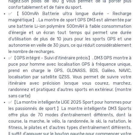
nagez.Son poids de 180 g vous permet de la porter plus
confortablement et de faire du sport.
✅【500mAh Batterie ultra longue durée - Recharge
magnétique】. La montre de sport GPS DM3 est alimentée par
une batterie Li-ion polymère 500mAH à faible consommation
d'énergie et un écran tout temps qui permet une durée
d'utilisation de plus de 10 jours pour les sports GPS et une
autonomie en veille de 30 jours, ce qui réduit considérablement
le nombre de recharges.
✅【GPS intégré - Suivi d'itinéraire précis】. DM3 GPS montre à
puce pour homme avec localisation GPS à fréquence unique,
prend en charge le GPS, GLONASS, BDS, Galileo, NAVIC,
localisation par satellite QZSS. Vous permet de suivre votre
itinéraire avec précision lorsque vous courez, marchez,
randonnez et pratiquez d'autres sports en extérieur. (montre
sans carte)
✅【La montre intelligente LIGE 2025 Sport pour hommes pour
les passionnés de sport】La montre intelligente DM3 Sports
offre plus de 70 modes d'entraînement différents, dont la
course, la marche, le vélo, la randonnée, le ski, la natation, le
fitness, le pilates et d'autres types d'entraînement différents.
Il suffit d'appuyer sur le bouton gauche pour commencer votre