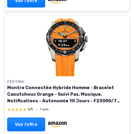
Voir l'offre
FESTINA
Montre Connectée Hybride Homme - Bracelet
Caoutchouc Orange - Suivi Pas, Musique,
Notifications - Autonomie 10 Jours - F23000/7
Connected D
★★★★★
★★★★★
5/5
—
1 avis
Voir l'offre