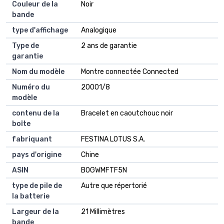
Couleur de la
Noir
bande
type d'affichage
Analogique
Type de
2 ans de garantie
garantie
Nom du modèle
Montre connectée Connected
Numéro du
20001/8
modèle
contenu de la
Bracelet en caoutchouc noir
boîte
fabriquant
FESTINA LOTUS S.A.
pays d'origine
Chine
ASIN
B0GWMFTF5N
type de pile de
Autre que répertorié
la batterie
Largeur de la
21 Millimètres
bande