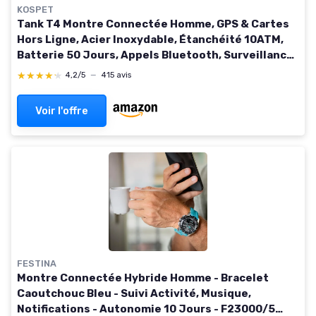
KOSPET
Tank T4 Montre Connectée Homme, GPS & Cartes
Hors Ligne, Acier Inoxydable, Étanchéité 10ATM,
Batterie 50 Jours, Appels Bluetooth, Surveillance
Santé 24/7, Compatible avec Android et iOS T-Noir
★★★★★
★★★★★
4,2/5
—
415 avis
Voir l'offre
FESTINA
Montre Connectée Hybride Homme - Bracelet
Caoutchouc Bleu - Suivi Activité, Musique,
Notifications - Autonomie 10 Jours - F23000/5