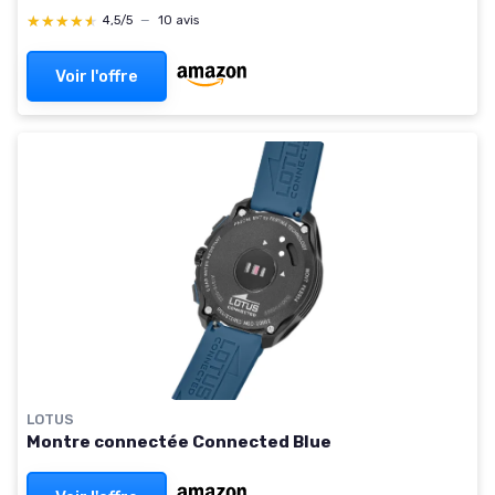
Connected D
★★★★★
★★★★★
4,5/5
—
10 avis
Voir l'offre
LOTUS
Montre connectée Connected Blue