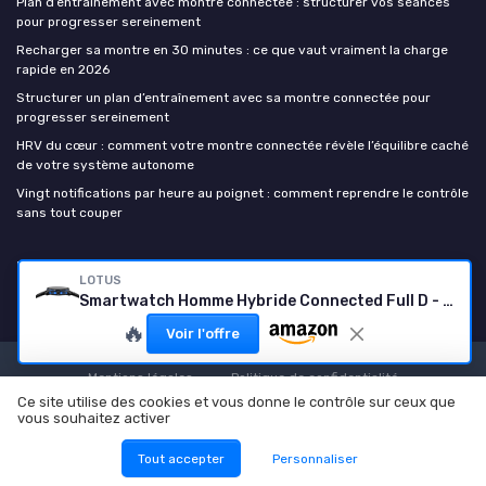
Plan d’entraînement avec montre connectée : structurer vos séances
pour progresser sereinement
Recharger sa montre en 30 minutes : ce que vaut vraiment la charge
rapide en 2026
Structurer un plan d’entraînement avec sa montre connectée pour
progresser sereinement
HRV du cœur : comment votre montre connectée révèle l’équilibre caché
de votre système autonome
Vingt notifications par heure au poignet : comment reprendre le contrôle
sans tout couper
Montre connectee
LOTUS
Smartwatch Homme Hybride Connected Full D - Noir - Montre Connectée Analogique 20001/8 - Écran Complet, Appels Bluetooth, GPS, Moniteur Santé et Sommeil, Jusqu'à 10 Jours d'Autonomie
🔥
Voir l'offre
Mentions légales
Politique de confidentialité
Ce site utilise des cookies et vous donne le contrôle sur ceux que
© Montre connectee 2026
vous souhaitez activer
Tout accepter
Personnaliser