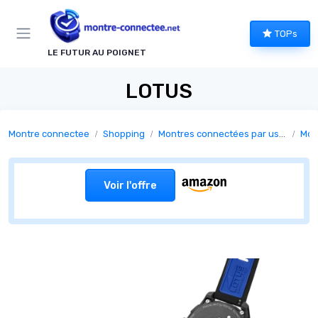
Panneau de gestion des cookies
TOPs
LE FUTUR AU POIGNET
LOTUS
Montre connectee
Shopping
Montres connectées par usage
Mon
Voir l'offre