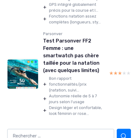
GPS intégré globalement
+
précis pour la course et l...
Fonctions natation assez
+
complètes (longueurs, sty...
Parsonver
Test Parsonver FF2
Femme : une
smartwatch pas chère
taillée pour la natation
(avec quelques limites)
★★★★★
★★★★★
Bon rapport
+
fonctionnalités/prix
(natation, suivi...
Autonomie réelle de 5 à 7
+
jours selon l’usage
Design léger et confortable,
+
look féminin or rose...