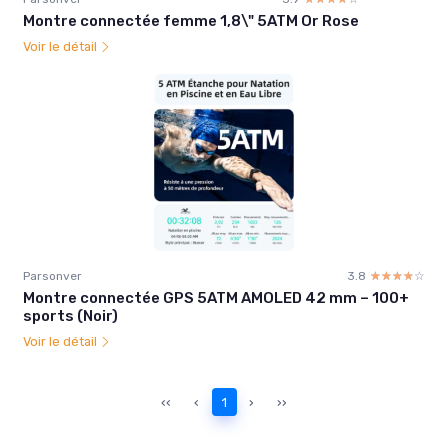
Montre connectée femme 1,8\" 5ATM Or Rose
Voir le détail
Parsonver
3.8
☆☆☆☆☆
★★★★★
Montre connectée GPS 5ATM AMOLED 42 mm – 100+
sports (Noir)
Voir le détail
‹‹
‹
1
›
››