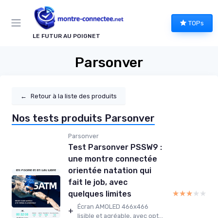
Panneau de gestion des cookies
TOPs
LE FUTUR AU POIGNET
Parsonver
←
Retour à la liste des produits
Nos tests produits Parsonver
Parsonver
Test Parsonver PSSW9 :
une montre connectée
orientée natation qui
fait le job, avec
★★★★★
★★★★★
quelques limites
Écran AMOLED 466x466
+
lisible et agréable, avec opt...