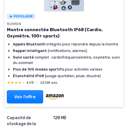
🔥 POPULAIRE
RUIMEN
Montre connectée Bluetooth IP68 (Cardio,
Oxymètre, 100+ sports)
＋
Appels Bluetooth
intégrés pour répondre depuis la montre
＋
Rappel intelligent
(notifications, alarmes)
＋
Suivi santé
complet : cardiofréquencemètre, oxymètre, suivi
du sommeil
＋
Plus de 100 modes sportifs
pour activités variées
＋
Étanchéité IP68
(usage quotidien, pluie, douche)
★★★★★
★★★★★
4,1/5
—
22768 avis
Voir l'offre
Capacité de
128 MB
stockage de la