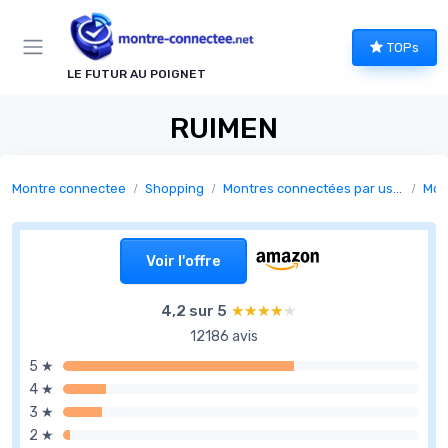
Panneau de gestion des cookies
TOPs
LE FUTUR AU POIGNET
RUIMEN
Montre connectee
Shopping
Montres connectées par usage
Mon
Voir l'offre
4,2 sur 5
★★★★★
★★★★★
12186 avis
5 ★
4 ★
3 ★
2 ★