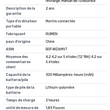
recharge, Manuel de l'utilisateur
Description de la
2 ans
garantie
Type d'ordinateur
Montre connectée
portable
fabriquant
RUIMEN
pays d'origine
Chine
ASIN
B0F4KD6MVT
Moyenne des
4,2 4,2 sur 5 étoiles (12 186) 4,2 sur
commentaires
5 étoiles
client
Capacité de la
300 Milliampères-heure (mAh)
batterie/pile
type de pile de la
Lithium-polymère
batterie
Temps de charge
2 heures
unité de mesure de
1,83 Pouces