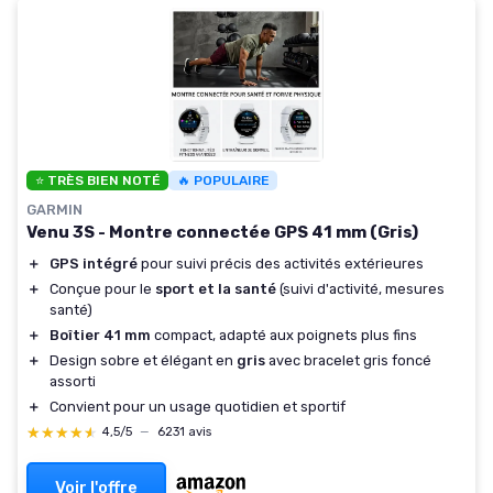
⭐ TRÈS BIEN NOTÉ
🔥 POPULAIRE
GARMIN
Venu 3S - Montre connectée GPS 41 mm (Gris)
＋
GPS intégré
pour suivi précis des activités extérieures
＋
Conçue pour le
sport et la santé
(suivi d'activité, mesures
santé)
＋
Boîtier 41 mm
compact, adapté aux poignets plus fins
＋
Design sobre et élégant en
gris
avec bracelet gris foncé
assorti
＋
Convient pour un usage quotidien et sportif
★★★★★
★★★★★
4,5/5
—
6231 avis
Voir l'offre