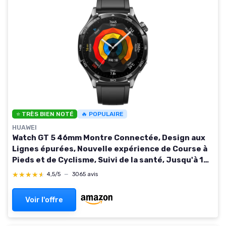
⭐ TRÈS BIEN NOTÉ
🔥 POPULAIRE
HUAWEI
Watch GT 5 46mm Montre Connectée, Design aux
Lignes épurées, Nouvelle expérience de Course à
Pieds et de Cyclisme, Suivi de la santé, Jusqu'à 14
Jours d'autonomie, iOS & Android, Noir Watch GT 5
★★★★★
★★★★★
4,5/5
—
3065 avis
46mm Seule Noir
Voir l'offre