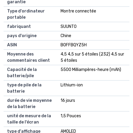
garantie
Type d'ordinateur
Montre connectée
portable
fabriquant
SUUNTO
pays d'origine
Chine
ASIN
B0FFBQYZ5H
Moyenne des
4,5 4,5 sur 5 étoiles (232) 4,5 sur
commentaires client
5 étoiles
Capacité de la
5500 Milliampères-heure (mAh)
batterie/pile
type de pile de la
Lithium-ion
batterie
durée de vie moyenne
16 jours
de la batterie
unité de mesure de la
1,5 Pouces
taille de l'écran
type d'affichage
AMOLED