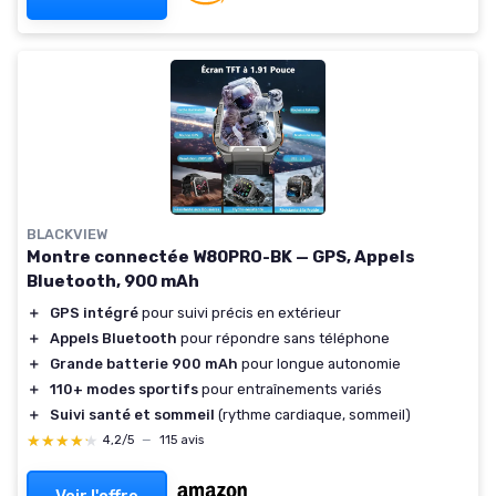
BLACKVIEW
Montre connectée W80PRO-BK — GPS, Appels
Bluetooth, 900 mAh
＋
GPS intégré
pour suivi précis en extérieur
＋
Appels Bluetooth
pour répondre sans téléphone
＋
Grande batterie 900 mAh
pour longue autonomie
＋
110+ modes sportifs
pour entraînements variés
＋
Suivi santé et sommeil
(rythme cardiaque, sommeil)
★★★★★
★★★★★
4,2/5
—
115 avis
Voir l'offre