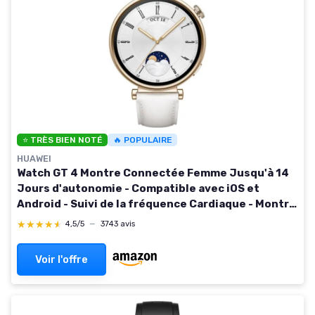
⭐ TRÈS BIEN NOTÉ
🔥 POPULAIRE
HUAWEI
Watch GT 4 Montre Connectée Femme Jusqu'à 14
Jours d'autonomie - Compatible avec iOS et
Android - Suivi de la fréquence Cardiaque - Montre
Sport, SpO2 et GPS - 41MM Blanc Version FR 41 MM
★★★★★
★★★★★
4,5/5
—
3743 avis
White
Voir l'offre