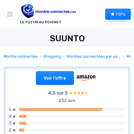
Panneau de gestion des cookies
TOPs
LE FUTUR AU POIGNET
SUUNTO
Montre connectee
Shopping
Montres connectées par usage
Mon
Voir l'offre
4,5 sur 5
★★★★★
★★★★★
232 avis
5 ★
4 ★
3 ★
2 ★