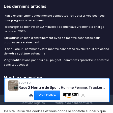
Les derniers articles
Plan d’entraînement avec montre connectée : structurer vos séances
pour progresser sereinement
Recharger sa montre en 30 minutes : ce que vaut vraiment la charge
rapide en 2026
Structurer un plan d’entraînement avec sa montre connectée pour
progresser sereinement
HRV du cœur : comment votre montre connectée révèle l’équilibre caché
de votre système autonome
Vingt notifications par heure au poignet : comment reprendre le contrôle
sans tout couper
Montre connectee
SUUNTO
Race 2 Montre de Sport Homme Femme, Tracker d'Activités GPS Running, Bi-Band GNSS, Carte Hors Ligne, Écran Tactile AMOLED, Smartwatch Cardiofréquencemètre Podomètre Altimètre Trail Titane
🔥
Voir l'offre
Mentions légales
Politique de confidentialité
© Montre connectee 2026
Ce site utilise des cookies et vous donne le contrôle sur ceux que