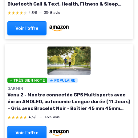
Bluetooth Call & Text, Health, Fitness & Sleep
Tracker, 140+ Workout Modes, 5 ATM Water-
★★★★★
★★★★★
4,3/5
—
3348 avis
Resistance Black
Voir l'offre
⭐ TRÈS BIEN NOTÉ
🔥 POPULAIRE
GARMIN
Venu 2 - Montre connectée GPS Multisports avec
écran AMOLED, autonomie Longue durée (11 Jours)
– Gris avec Bracelet Noir - Boîtier 45 mm 45mm
Élégant Noir
★★★★★
★★★★★
4,6/5
—
7365 avis
Voir l'offre