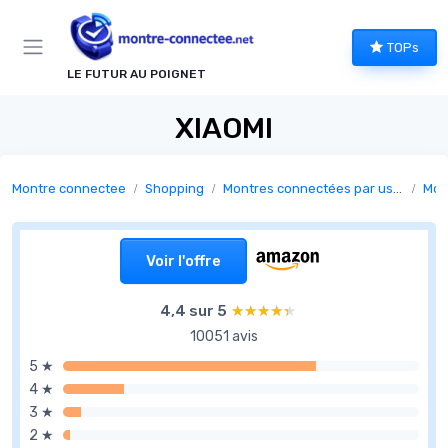
Panneau de gestion des cookies
TOPs
LE FUTUR AU POIGNET
XIAOMI
Montre connectee
Shopping
Montres connectées par usage
Mont
Voir l'offre
4,4 sur 5
★★★★★
★★★★★
10051 avis
5 ★
4 ★
3 ★
2 ★