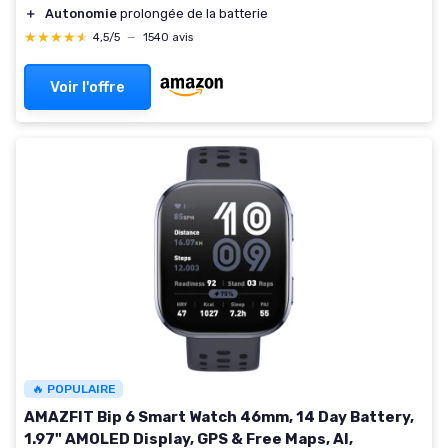
＋
Autonomie
prolongée de la batterie
★★★★★
★★★★★
4,5/5
—
1540 avis
Voir l'offre
🔥 POPULAIRE
AMAZFIT Bip 6 Smart Watch 46mm, 14 Day Battery,
1.97" AMOLED Display, GPS & Free Maps, AI,