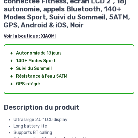
connectée Fitness, écran LCD 2", 18j
autonomie, appels Bluetooth, 140+
Modes Sport, Suivi du Sommeil, 5ATM,
GPS, Android & iOS, Noir
Voir la boutique :
XIAOMI
＋
Autonomie
de 18 jours
＋
140+ Modes Sport
＋
Suivi du Sommeil
＋
Résistance à l'eau
5ATM
＋
GPS
intégré
Description du produit
Ultra large 2.0 ″ LCD display
Long battery life
Supports BT calling