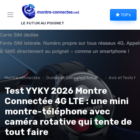
Panneau de gestion des cookies
TOPs
LE FUTUR AU POIGNET
Montre connectee
Guides et Conseils d'Achat montee connectée
Avis et Tests Pr
Test YYKY 2026 Montre
Connectée 4G LTE : une mini
montre-téléphone avec
caméra rotative qui tente de
tout faire