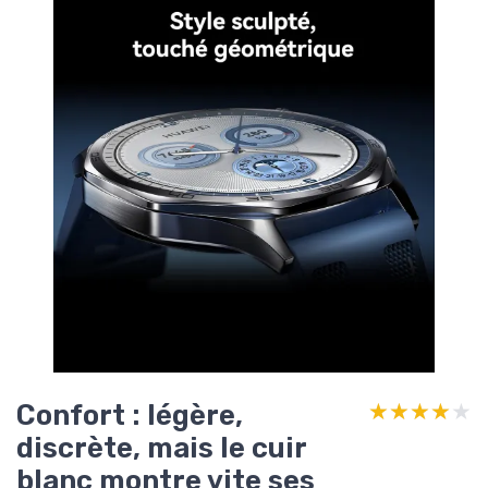
Confort : légère,
★★★★★
★★★★★
discrète, mais le cuir
blanc montre vite ses