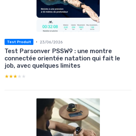
•
23/06/2026
Test Produit
Test Parsonver PSSW9 : une montre
connectée orientée natation qui fait le
job, avec quelques limites
★★★★★
★★★★★