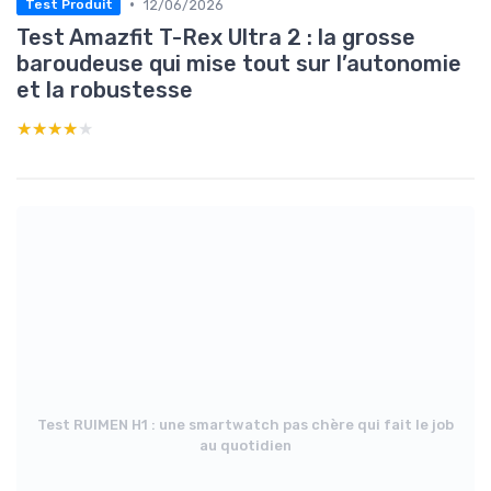
•
12/06/2026
Test Produit
Test Amazfit T-Rex Ultra 2 : la grosse
baroudeuse qui mise tout sur l’autonomie
et la robustesse
★★★★★
★★★★★
Test RUIMEN H1 : une smartwatch pas chère qui fait le job
au quotidien