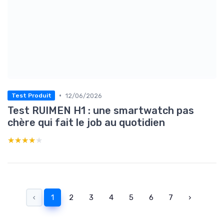
•
12/06/2026
Test Produit
Test RUIMEN H1 : une smartwatch pas
chère qui fait le job au quotidien
★★★★★
★★★★★
‹
1
2
3
4
5
6
7
›