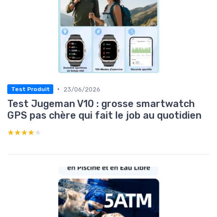
•
23/06/2026
Test Produit
Test Jugeman V10 : grosse smartwatch
GPS pas chère qui fait le job au quotidien
★★★★★
★★★★★