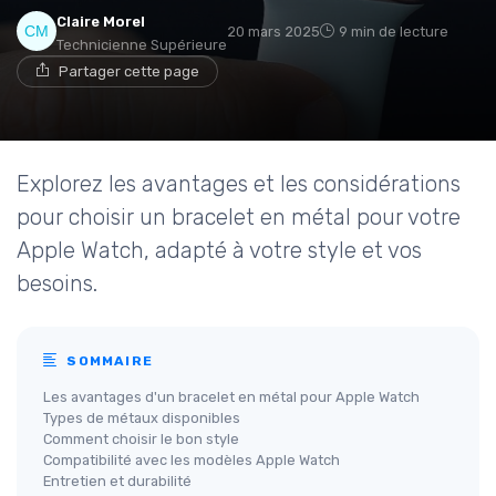
Claire Morel
20 mars 2025
9 min de lecture
Technicienne Supérieure
Partager cette page
Explorez les avantages et les considérations
pour choisir un bracelet en métal pour votre
Apple Watch, adapté à votre style et vos
besoins.
SOMMAIRE
Les avantages d'un bracelet en métal pour Apple Watch
Types de métaux disponibles
Comment choisir le bon style
Compatibilité avec les modèles Apple Watch
Entretien et durabilité