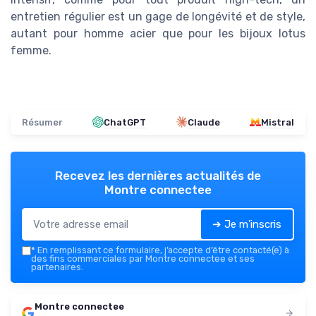
entretien régulier est un gage de longévité et de style,
autant pour homme acier que pour les bijoux lotus
femme.
Résumer
ChatGPT
Claude
Mistral
Recevez les dernières actualités de
Montre connectee
➔ Je m'inscris
*
En remplissant ce formulaire, j’accepte d’être contacté(e) à
des fins commerciales par Montre connectee et ses
partenaires.
Montre connectee