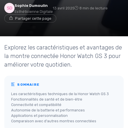
Sophie Dumoulin
13 avril 2025
8 min de lecture
Esthéticienne Digitale
Partager cette page
Explorez les caractéristiques et avantages de
la montre connectée Honor Watch GS 3 pour
améliorer votre quotidien.
SOMMAIRE
Les caractéristiques techniques de la Honor Watch GS 3
Fonctionnalités de santé et de bien-être
Connectivité et compatibilité
Autonomie de la batterie et performances
Applications et personnalisation
Comparaison avec d'autres montres connectées